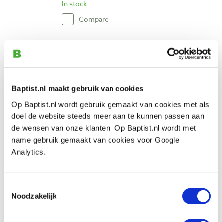
In stock
Compare
Mr. Cornwall's Super Duper Everlasting
Oil dark 266 ml
Productnumber: 12187
Baptist.nl maakt gebruik van cookies
€ 98,05 incl. VAT
€ 81,03 excl. VAT
Op Baptist.nl wordt gebruik gemaakt van cookies met als
In stock
doel de website steeds meer aan te kunnen passen aan
de wensen van onze klanten. Op Baptist.nl wordt met
Compare
name gebruik gemaakt van cookies voor Google
Analytics.
Odie's Oil Universal Finish 946 ml
Productnumber: 12195
Toestemmingsselectie
€ 329,00 incl. VAT
Noodzakelijk
€ 271,90 excl. VAT
In stock