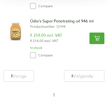
Compare
Odie's Super Penetrating oil 946 ml
Productnumber: 12194
€ 259,00 incl. VAT
€ 214,05 excl. VAT
In stock
Compare
Vorige
Volgende
1