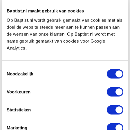
mm met schuurhuls korrel 220
Productnumber: 21086
Baptist.nl maakt gebruik van cookies
Op Baptist.nl wordt gebruik gemaakt van cookies met als
€ 53,30 incl. VAT
doel de website steeds meer aan te kunnen passen aan
€ 44,05 excl. VAT
de wensen van onze klanten. Op Baptist.nl wordt met
In stock
name gebruik gemaakt van cookies voor Google
Compare
Analytics.
Kirjes vervangingsrubber voor schuurbal
Toestemmingsselectie
Ø 40 x 40 mm
Noodzakelijk
Productnumber: 21087
€ 12,15 incl. VAT
Voorkeuren
€ 10,04 excl. VAT
In stock
Statistieken
Compare
Marketing
Kirjes opblaasbare schuurbal Ø 20 x 20