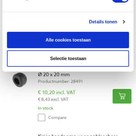
mm met schuurhuls korrel 80, 150 en 320
Productnumber: 28490
Details tonen
€ 48,40 incl. VAT
€ 40,00 excl. VAT
In stock
Alle cookies toestaan
Compare
Selectie toestaan
Kirjes vervangingsrubber voor schuurbal
Ø 20 x 20 mm
Productnumber: 28491
€ 10,20 incl. VAT
€ 8,43 excl. VAT
In stock
Compare