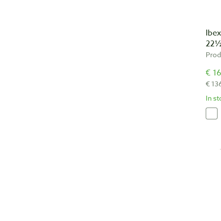
Ibe
22½
Prod
€ 16
€ 13
In s