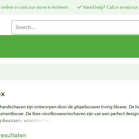
online or visit our store in Arnhem
Need help? Call or email our
ex
 handschaven zijn ontworpen door de gitaarbouwer Irving Sloane. De h
rumentbouw. De Ibex vioolbouwersschaven zijn van een perfect design e
rg duurzaam, waardoor het werkgemak met deze schaven toeneemt.
resultaten