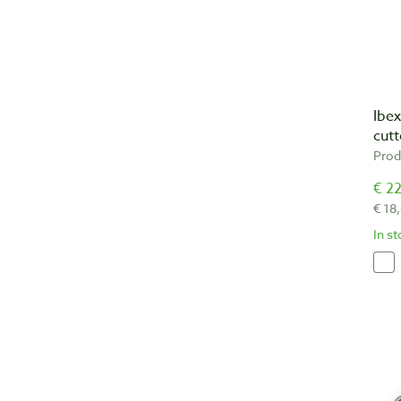
Ibex
cutt
Prod
€ 22
€ 18
In s