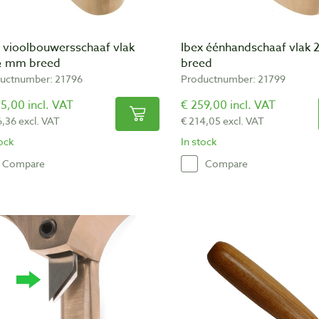
x vioolbouwersschaaf vlak
Ibex éénhandschaaf vla
 mm breed
breed
uctnumber: 21796
Productnumber: 21799
5,00 incl. VAT
€ 259,00 incl. VAT
6,36 excl. VAT
€ 214,05 excl. VAT
tock
In stock
Compare
Compare