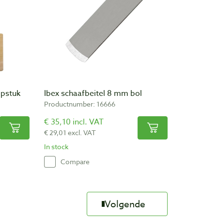
lpstuk
Ibex schaafbeitel 8 mm bol
Productnumber: 16666
€ 35,10 incl. VAT
€ 29,01 excl. VAT
In stock
Compare
Volgende