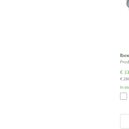
Ibex
Prod
€ 33
€ 28
In s