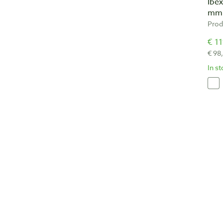
Ibe
mm 
Prod
€ 11
€ 98
In s