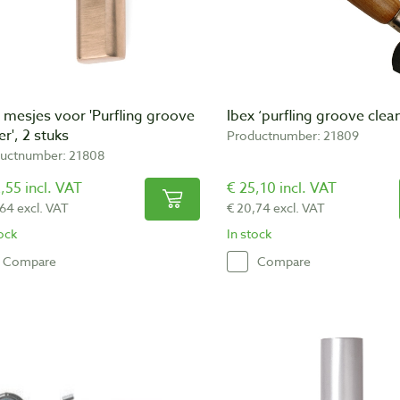
 mesjes voor 'Purfling groove
Ibex ‘purfling groove clea
er', 2 stuks
Productnumber: 21809
uctnumber: 21808
,55 incl. VAT
€ 25,10 incl. VAT
,64 excl. VAT
€ 20,74 excl. VAT
tock
In stock
Compare
Compare