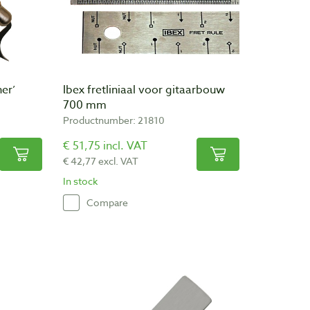
ner’
Ibex fretliniaal voor gitaarbouw
700 mm
Productnumber: 21810
€ 51,75 incl. VAT
€ 42,77 excl. VAT
In stock
Compare