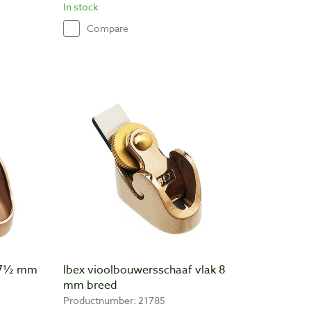
In stock
Compare
 27½ mm
Ibex vioolbouwersschaaf vlak 8
mm breed
Productnumber: 21785