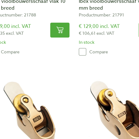
x vioolbouwersschaaf vlak 10
Ibex vioolbouwersschaaf 
breed
mm breed
uctnumber: 21788
Productnumber: 21791
9,00 incl. VAT
€ 129,00 incl. VAT
,35 excl. VAT
€ 106,61 excl. VAT
tock
In stock
Compare
Compare