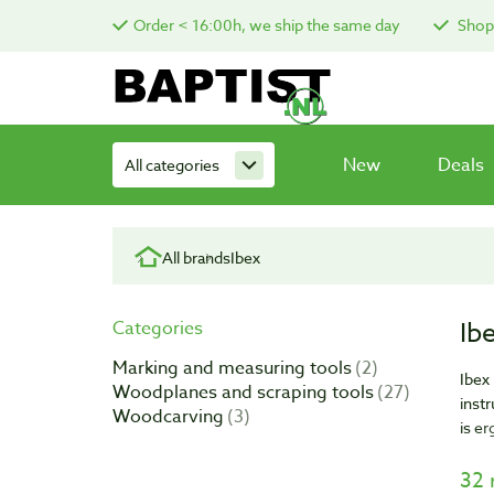
Order < 16:00h, we ship the same day
Shop 
New
Deals
All categories
All brands
Ibex
Ib
Categories
Marking and measuring tools
2
Ibex
Woodplanes and scraping tools
27
inst
Woodcarving
3
is e
32 