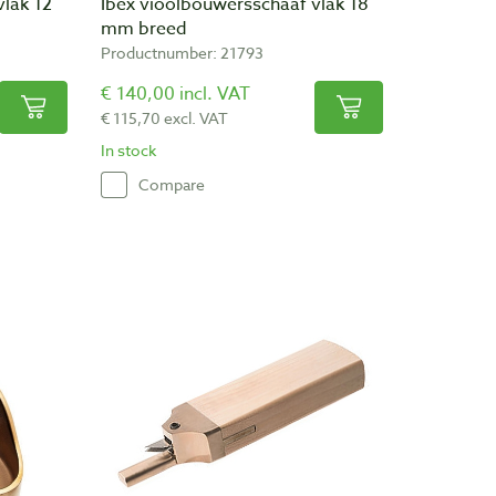
vlak 12
Ibex vioolbouwersschaaf vlak 18
mm breed
Productnumber: 21793
€ 140,00 incl. VAT
€ 115,70 excl. VAT
In stock
Compare