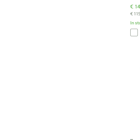
€ 14
€ 11
In s