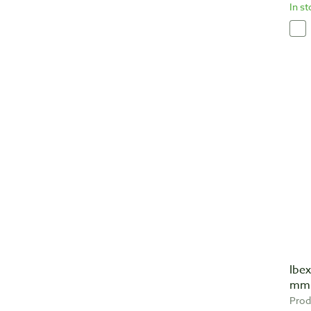
In s
Ibe
mm 
Prod