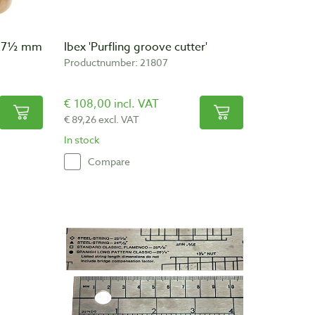
k 27½ mm
Ibex 'Purfling groove cutter'
Productnumber: 21807
€ 108,00 incl. VAT
€ 89,26 excl. VAT
In stock
Compare