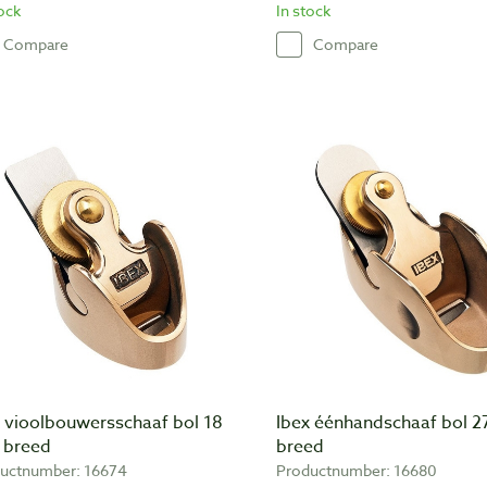
tock
In stock
Compare
Compare
x vioolbouwersschaaf bol 18
Ibex éénhandschaaf bol
breed
breed
uctnumber: 16674
Productnumber: 16680