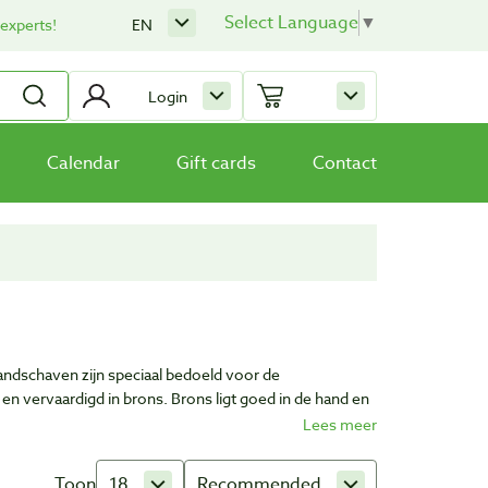
Select Language
▼
 experts!
EN
Login
Calendar
Gift cards
Contact
andschaven zijn speciaal bedoeld voor de
n vervaardigd in brons. Brons ligt goed in de hand en
Toon
18
Recommended