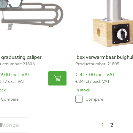
 graduating caliper
Ibex verwarmbaar buighu
uctnumber: 21806
Productnumber: 21805
9,00 incl. VAT
€ 413,00 incl. VAT
0,17 excl. VAT
€ 341,32 excl. VAT
tock
In stock
Compare
Compare
Vorige
1
2