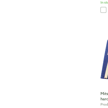
In s
Mit
hard
Prod