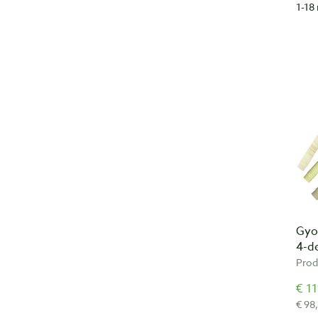
1-18 
Gyo
4-de
Prod
€ 11
€ 98