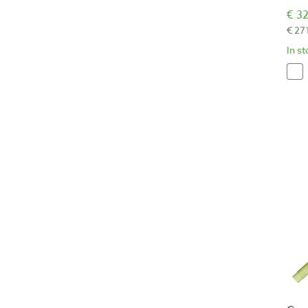
€ 32
€ 27
In s