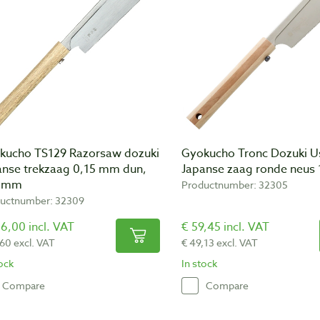
kucho TS129 Razorsaw dozuki
Gyokucho Tronc Dozuki 
anse trekzaag 0,15 mm dun,
Japanse zaag ronde neus
 mm
Productnumber: 32305
uctnumber: 32309
6,00 incl. VAT
€ 59,45 incl. VAT
,60 excl. VAT
€ 49,13 excl. VAT
tock
In stock
Compare
Compare