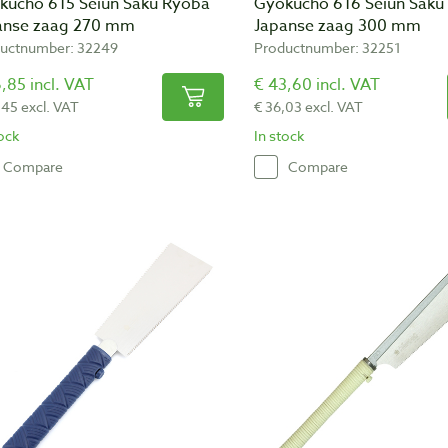
kucho 615 Seiun Saku Ryoba
Gyokucho 616 Seiun Saku
anse zaag 270 mm
Japanse zaag 300 mm
uctnumber: 32249
Productnumber: 32251
,85 incl. VAT
€ 43,60 incl. VAT
,45 excl. VAT
€ 36,03 excl. VAT
tock
In stock
Compare
Compare