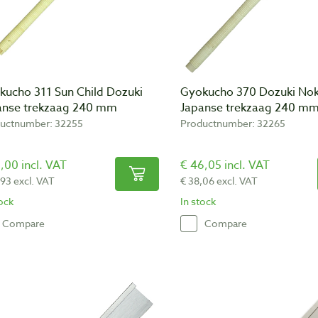
kucho 311 Sun Child Dozuki
Gyokucho 370 Dozuki No
anse trekzaag 240 mm
Japanse trekzaag 240 m
uctnumber: 32255
Productnumber: 32265
,00 incl. VAT
€ 46,05 incl. VAT
,93 excl. VAT
€ 38,06 excl. VAT
tock
In stock
Compare
Compare