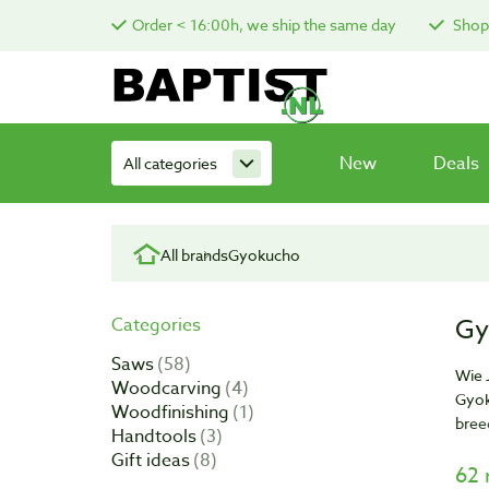
Order < 16:00h, we ship the same day
Shop 
New
Deals
All categories
All brands
Gyokucho
Gy
Categories
Saws
58
Wie 
Woodcarving
4
Gyok
Woodfinishing
1
bree
Handtools
3
Gift ideas
8
62 