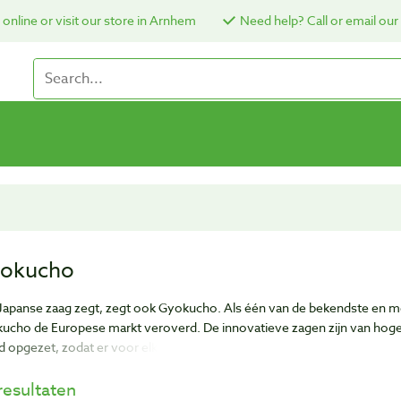
online or visit our store in Arnhem
Need help? Call or email our
okucho
Japanse zaag zegt, zegt ook Gyokucho. Als één van de bekendste en m
ucho de Europese markt veroverd. De innovatieve zagen zijn van hoge k
d opgezet, zodat er voor elke toepassing een bijpassende zaag beschikb
resultaten