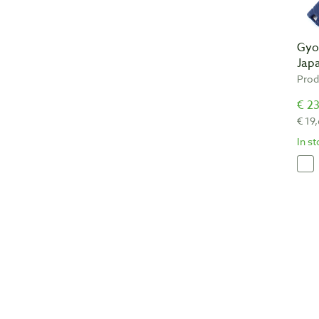
Gyo
Jap
Prod
€ 23
€ 19
In s