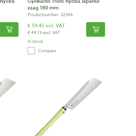
 Ryoba
Gyokucho Tronc Ryoba Japanse
zaag 180 mm
Productnumber: 32306
€ 59,45 incl. VAT
€ 49,13 excl. VAT
In stock
Compare