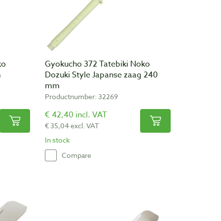
ko
Gyokucho 372 Tatebiki Noko
m
Dozuki Style Japanse zaag 240
mm
Productnumber: 32269
€ 42,40 incl. VAT
€ 35,04 excl. VAT
In stock
Compare