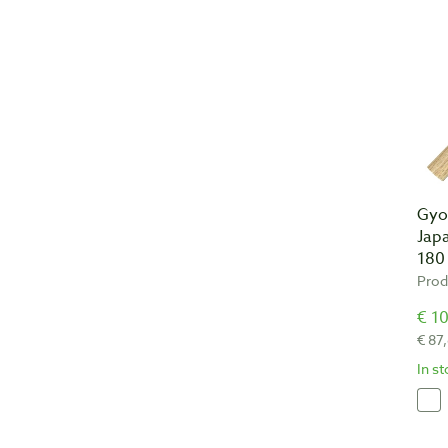
Gyo
Jap
180
Prod
€ 10
€ 87
In s