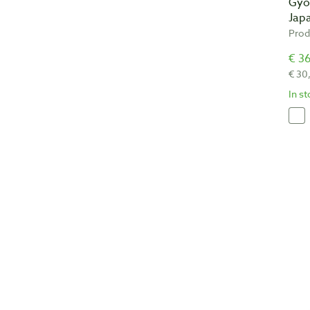
Gyo
Jap
Prod
€ 36
€ 30
In s