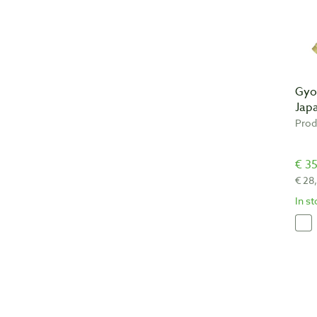
Gyo
Jap
Prod
€ 35
€ 28
In s