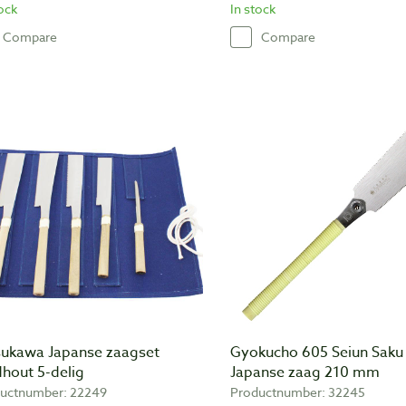
tock
In stock
Compare
Compare
sukawa Japanse zaagset
Gyokucho 605 Seiun Saku
hout 5-delig
Japanse zaag 210 mm
uctnumber: 22249
Productnumber: 32245