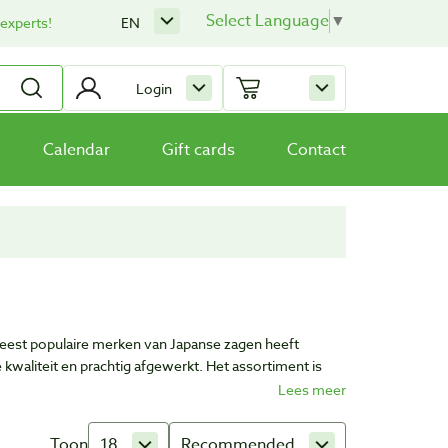
Select Language
▼
 experts!
EN
Login
Calendar
Gift cards
Contact
eest populaire merken van Japanse zagen heeft
waliteit en prachtig afgewerkt. Het assortiment is
aar is.
Toon
18
Recommended