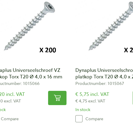
aplus Universeelschroef VZ
Dynaplus Universeelschro
tkop Torx T20 Ø 4,0 x 16 mm
platkop Torx T20 Ø 4,0 x
uctnumber: 1015066
Productnumber: 1015067
20 incl. VAT
€ 5,75 incl. VAT
30 excl. VAT
€ 4,75 excl. VAT
tock
In stock
Compare
Compare