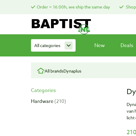
Order < 16:00h, we ship the same day
Shop 
New
Deals
All categories
All brands
Dynaplus
Dy
Categories
Hardware
210
Dyna
van 
licht
210