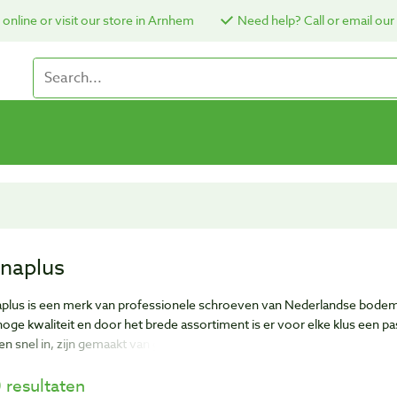
online or visit our store in Arnhem
Need help? Call or email our
naplus
plus is een merk van professionele schroeven van Nederlandse bodem
hoge kwaliteit en door het brede assortiment is er voor elke klus een 
 en snel in, zijn gemaakt van gehard staal maar blijven toch flexibel.
 resultaten