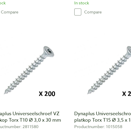
tock
In stock
Compare
Compare
aplus Universeelschroef VZ
Dynaplus Universeelschro
tkop Torx T10 Ø 3,0 x 30 mm
platkop Torx T15 Ø 3,5 x
uctnumber: 2811580
Productnumber: 1015058