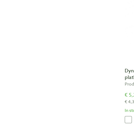
Dyn
pla
Prod
€ 5,
€ 4,
In s