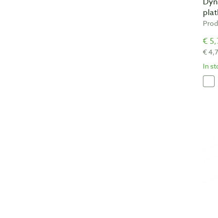
Dyn
pla
Prod
€ 5,
€ 4,
In s