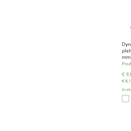
Dyn
plat
mm
Prod
€ 9,
€ 8,
In s