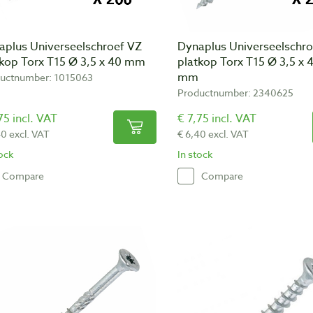
aplus Universeelschroef VZ
Dynaplus Universeelschro
tkop Torx T15 Ø 3,5 x 40 mm
platkop Torx T15 Ø 3,5 x 
mm
uctnumber: 1015063
Productnumber: 2340625
75 incl. VAT
€ 7,75 incl. VAT
40 excl. VAT
€ 6,40 excl. VAT
tock
In stock
Compare
Compare