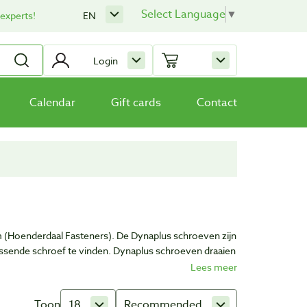
Select Language
▼
 experts!
EN
Login
Calendar
Gift cards
Contact
 (Hoenderdaal Fasteners). De Dynaplus schroeven zijn
passende schroef te vinden. Dynaplus schroeven draaien
Toon
18
Recommended