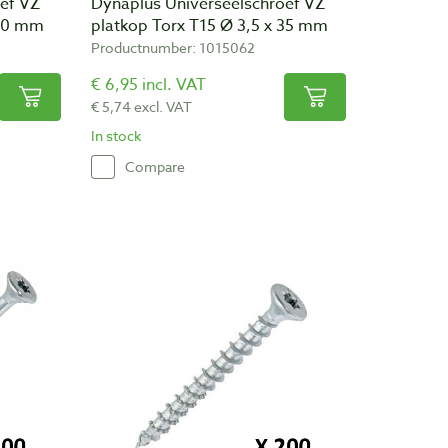
ef VZ
Dynaplus Universeelschroef VZ
 30 mm
platkop Torx T15 Ø 3,5 x 35 mm
Productnumber: 1015062
€ 6,95 incl. VAT
€ 5,74 excl. VAT
In stock
Compare