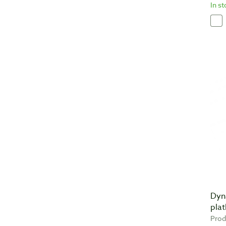
In s
Dyn
pla
Prod