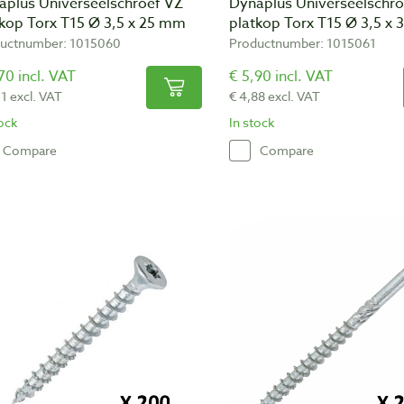
aplus Universeelschroef VZ
Dynaplus Universeelschro
tkop Torx T15 Ø 3,5 x 25 mm
platkop Torx T15 Ø 3,5 x
uctnumber: 1015060
Productnumber: 1015061
70 incl. VAT
€ 5,90 incl. VAT
71 excl. VAT
€ 4,88 excl. VAT
tock
In stock
Compare
Compare