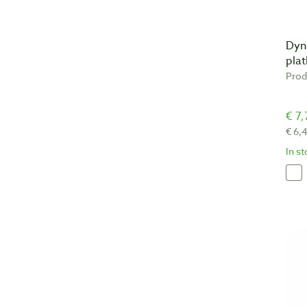
Dyn
pla
Prod
€ 7,
€ 6,
In s