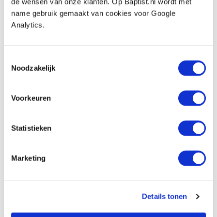
Durotec staal borstel voor de
de wensen van onze klanten. Op Baptist.nl wordt met
borstelmachine
name gebruik gemaakt van cookies voor Google
Productnumber: 33743
Analytics.
€ 94,80 incl. VAT
€ 78,35 excl. VAT
Toestemmingsselectie
In stock
Noodzakelijk
Compare
Voorkeuren
Vorige
Volgende
Statistieken
Marketing
1
Details tonen