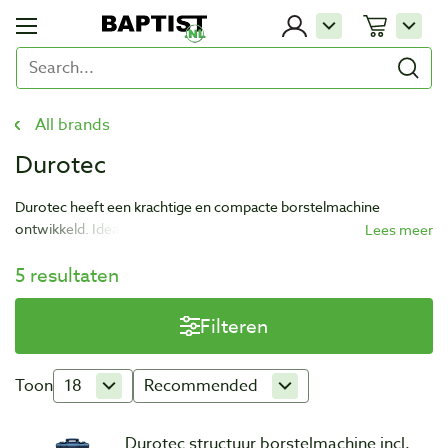
All brands
Durotec
Durotec heeft een krachtige en compacte borstelmachine
ontwikkeld. Ideaal voor het structureren van houten
oppervlakken.
5 resultaten
Filteren
Toon
18
Recommended
Durotec structuur borstelmachine incl.