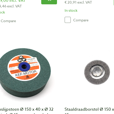
9,00 incl. VAT
€ 20,91 excl. VAT
4,46 excl. VAT
In stock
tock
Compare
Compare
slijpsteen Ø 150 x 40 x Ø 32
Staaldraadborstel Ø 150 x