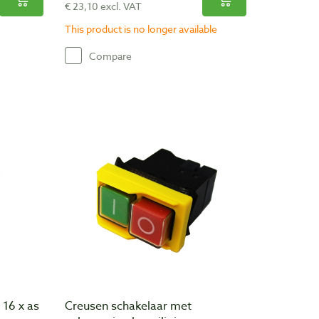
€ 23,10 excl. VAT
This product is no longer available
Compare
 16 x as
Creusen schakelaar met