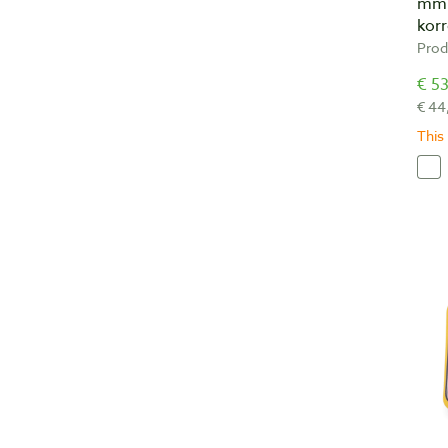
mm 
korr
Prod
€ 53
€ 44
This 