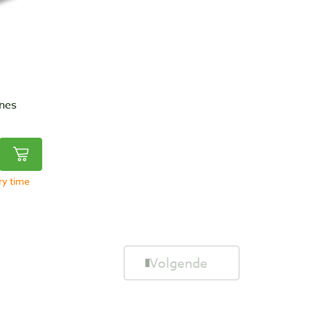
ines
ery time
Volgende