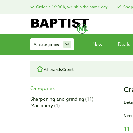
Order < 16:00h, we ship the same day
Shop 
New
Deals
All categories
All brands
Creint
Cr
Categories
Sharpening and grinding
11
Beki
Machinery
1
Crei
van 
11 