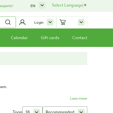
Select Language
▼
 experts!
EN
Login
Calendar
Gift cards
Contact
nhem.
s met een hoog kwaliteitsgehalte. De producten zijn
rkt.
Toon
18
Recommended