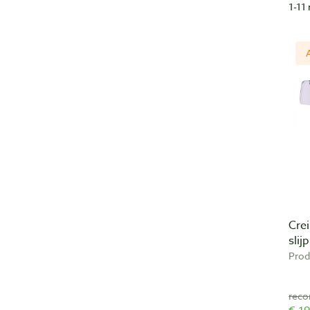
1-11 
Cre
sli
Prod
reco