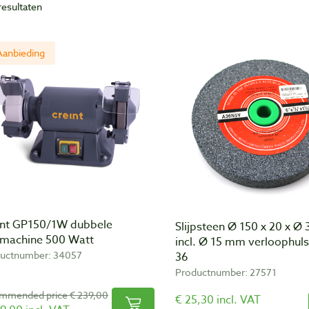
resultaten
Aanbieding
int GP150/1W dubbele
Slijpsteen Ø 150 x 20 x Ø
jpmachine 500 Watt
incl. Ø 15 mm verloophuls,
uctnumber: 34057
36
Productnumber: 27571
mmended price € 239,00
€ 25,30 incl. VAT