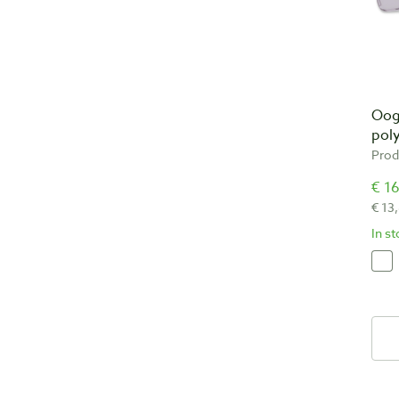
Oog
pol
Prod
€ 16
€ 13
In s