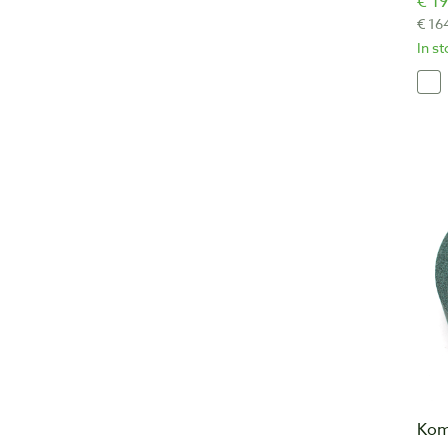
€ 19
€ 16
In s
Kom