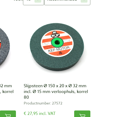
 32 mm
Slijpsteen Ø 150 x 20 x Ø 32 mm
 korrel
incl. Ø 15 mm verloophuls, korrel
80
Productnumber: 27572
€ 27,95 incl. VAT