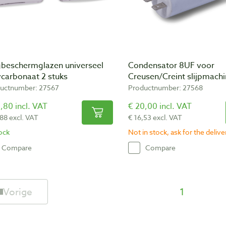
beschermglazen universeel
Condensator 8UF voor
ycarbonaat 2 stuks
Creusen/Creint slijpmach
uctnumber: 27567
Productnumber: 27568
,80 incl. VAT
€ 20,00 incl. VAT
,88 excl. VAT
€ 16,53 excl. VAT
tock
Not in stock, ask for the deliv
Compare
Compare
Vorige
1