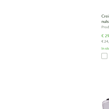
Crei
nuls
Prod
€ 29
€ 24
In s