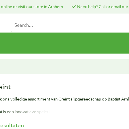
online or visit our store in Arnhem
Need help? Call or email our
eint
jk ons volledige assortiment van Creint slijpgereedschap op Baptist Ar
nt is een innovatieve speler in de branche van metaalbewerkersmachine
ongekende kwaliteit en bedoeld voor de professionele en industriële ma
resultaten