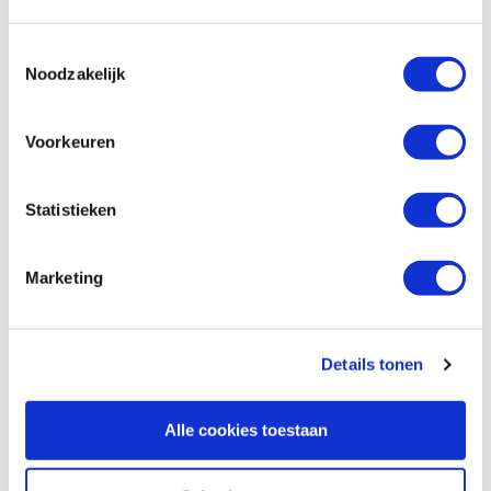
Productnumber: 103489
Toestemmingsselectie
€ 14,90 incl. VAT
Noodzakelijk
€ 12,31 excl. VAT
In stock
Voorkeuren
Compare
Statistieken
Bahco ronde vijl 200 mm
Productnumber: 103490
Marketing
€ 16,55 incl. VAT
€ 13,68 excl. VAT
In stock
Details tonen
Compare
Alle cookies toestaan
Bahco ronde vijl 250 mm
Productnumber: 103491