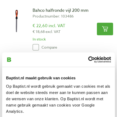
Bahco halfronde vijl 200 mm
Productnumber: 103486
€ 22,60 incl. VAT
€ 18,68 excl. VAT
In stock
Compare
Bahco halfronde vijl 250 mm
Productnumber: 103488
Baptist.nl maakt gebruik van cookies
€ 26,15 incl. VAT
€ 21,61 excl. VAT
Op Baptist.nl wordt gebruik gemaakt van cookies met als
In stock
doel de website steeds meer aan te kunnen passen aan
de wensen van onze klanten. Op Baptist.nl wordt met
Compare
name gebruik gemaakt van cookies voor Google
Analytics.
Bahco ronde vijl 150 mm