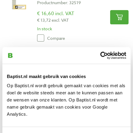
Productnumber: 32519
€ 16,60 incl. VAT
€ 13,72 excl. VAT
In stock
Compare
Shinwa Japanse precisie blokhaak 150
mm
Productnumber: 22791
Baptist.nl maakt gebruik van cookies
€ 53,75 incl. VAT
Op Baptist.nl wordt gebruik gemaakt van cookies met als
€ 44,42 excl. VAT
doel de website steeds meer aan te kunnen passen aan
In stock
de wensen van onze klanten. Op Baptist.nl wordt met
Compare
name gebruik gemaakt van cookies voor Google
Analytics.
Shinwa Japanse precisie blokhaak 200
mm