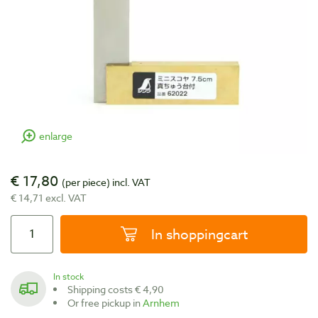
enlarge
€ 17,80
(per piece)
incl. VAT
€ 14,71 excl. VAT
In shoppingcart
In stock
Shipping costs € 4,90
Or free pickup in
Arnhem