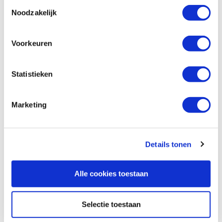
Toestemmingsselectie
Productnumber: 22792
Noodzakelijk
€ 63,95 incl. VAT
€ 52,85 excl. VAT
Voorkeuren
In stock
Compare
Statistieken
Reviews
Marketing
Details tonen
Alle cookies toestaan
Selectie toestaan