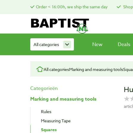
Order < 16:00h, we ship the same day
Shop 
New
Deals
All categories
All categories
Marking and measuring tools
Squa
Hu
Categorieën
Marking and measuring tools
arti
Rules
Measuring Tape
Squares