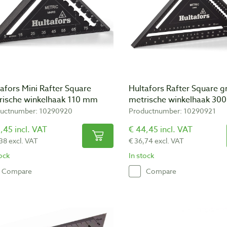
afors Mini Rafter Square
Hultafors Rafter Square g
rische winkelhaak 110 mm
metrische winkelhaak 30
uctnumber: 10290920
Productnumber: 10290921
,45 incl. VAT
€ 44,45 incl. VAT
,38 excl. VAT
€ 36,74 excl. VAT
tock
In stock
Compare
Compare