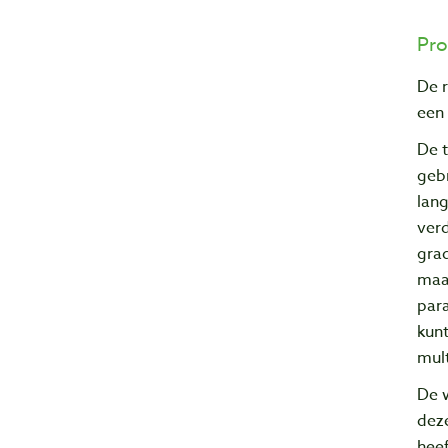
Pro
De 
een
De t
gebr
lang
verd
gra
maat
para
kunt
mult
De w
dez
hee