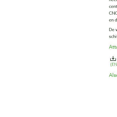
cen
CNC
en 
De 
sch
At
(EN
Als