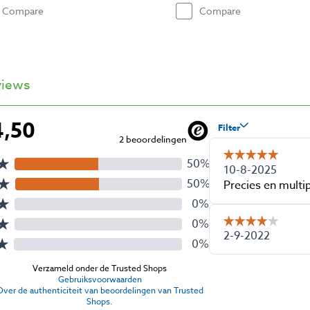
Compare
Compare
views