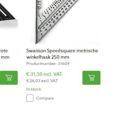
rote
Swanson Speedsquare metrische
0 mm
winkelhaak 250 mm
Productnumber: 31609
€ 31,50 incl. VAT
€ 26,03 excl. VAT
In stock
Compare