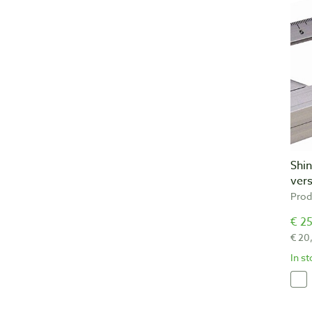
Shi
ver
Prod
€ 25
€ 20
In s