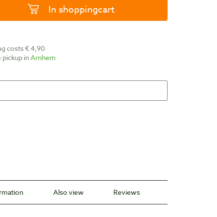
In shoppingcart
ing costs € 4,90
ee pickup in
Arnhem
ormation
Also view
Reviews