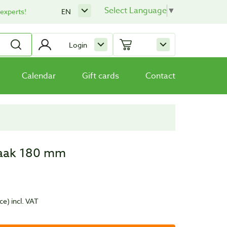
Select Language
▼
 experts!
EN
Login
Calendar
Gift cards
Contact
haak 180 mm
ece)
incl. VAT