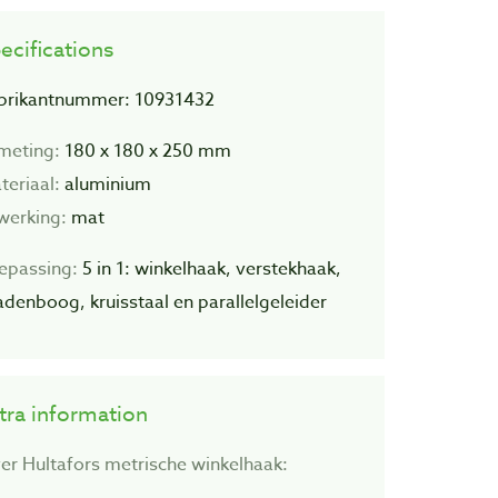
ecifications
brikantnummer: 10931432
meting:
180 x 180 x 250 mm
teriaal:
aluminium
werking:
mat
epassing:
5 in 1: winkelhaak, verstekhaak,
adenboog, kruisstaal en parallelgeleider
tra information
er Hultafors metrische winkelhaak: