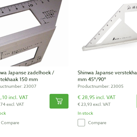
nwa Japanse zadelhoek /
Shinwa Japanse verstekh
stekhaak 150 mm
mm 45º/90º
uctnumber: 23007
Productnumber: 23005
,10 incl. VAT
€ 28,95 incl. VAT
,74 excl. VAT
€ 23,93 excl. VAT
tock
In stock
Compare
Compare