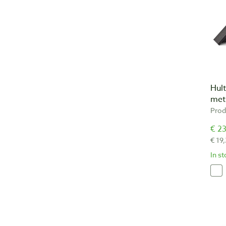
Hult
met
Prod
€ 23
€ 19
In s