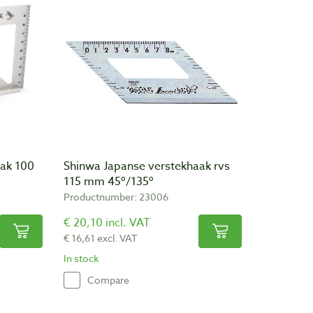
aak 100
Shinwa Japanse verstekhaak rvs
115 mm 45º/135º
Productnumber: 23006
€ 20,10 incl. VAT
€ 16,61 excl. VAT
In stock
Compare