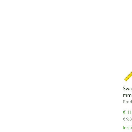
Swa
mm 
Prod
€ 11
€ 9,8
In s