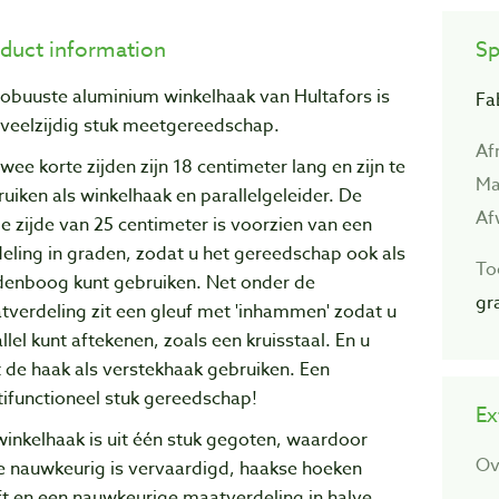
duct information
Sp
robuuste aluminium winkelhaak van Hultafors is
Fa
 veelzijdig stuk meetgereedschap.
Af
wee korte zijden zijn 18 centimeter lang en zijn te
Ma
uiken als winkelhaak en parallelgeleider. De
Af
e zijde van 25 centimeter is voorzien van een
eling in graden, zodat u het gereedschap ook als
To
denboog kunt gebruiken. Net onder de
gr
verdeling zit een gleuf met 'inhammen' zodat u
llel kunt aftekenen, zoals een kruisstaal. En u
 de haak als verstekhaak gebruiken. Een
ifunctioneel stuk gereedschap!
Ex
inkelhaak is uit één stuk gegoten, waardoor
Ov
e nauwkeurig is vervaardigd, haakse hoeken
ft en een nauwkeurige maatverdeling in halve