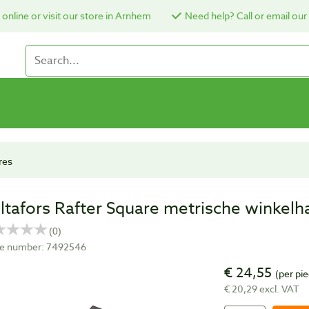
online or visit our store in Arnhem
Need help? Call or email our
res
ltafors Rafter Square metrische winkel
cle number: 7492546
€ 24,55
(per pi
€ 20,29 excl. VAT