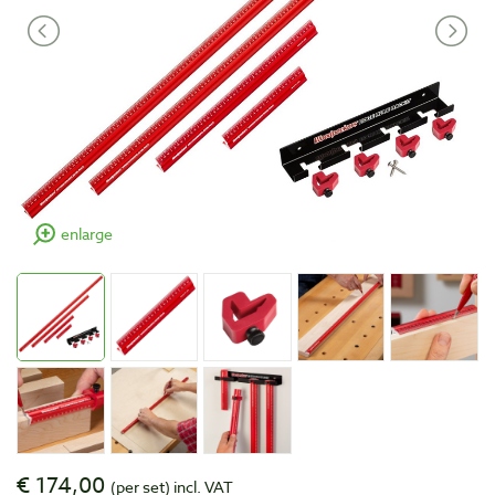
enlarge
€ 174,00
(per set)
incl. VAT