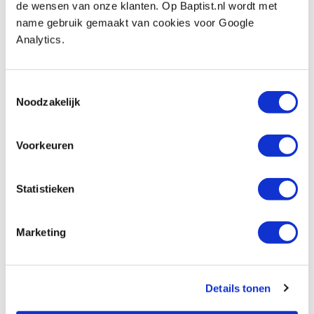
In stock
de wensen van onze klanten. Op Baptist.nl wordt met
name gebruik gemaakt van cookies voor Google
Compare
Analytics.
Festool accu-zaagtafel CSC SYS 50 EBI-
Basic-Set (zonder accu)
Toestemmingsselectie
Productnumber: 31937
Noodzakelijk
€ 2498,00 incl. VAT
€ 2064,46 excl. VAT
Voorkeuren
In stock
Compare
Statistieken
Festool UG-CSC-SYS onderstel
Marketing
Productnumber: 10306311
€ 412,00 incl. VAT
€ 340,50 excl. VAT
Details tonen
In stock