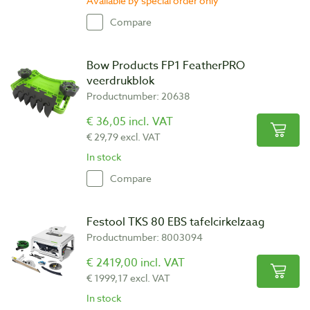
Available by special order only
Compare
Bow Products FP1 FeatherPRO
veerdrukblok
Productnumber: 20638
€ 36,05 incl. VAT
€ 29,79 excl. VAT
In stock
Compare
Festool TKS 80 EBS tafelcirkelzaag
Productnumber: 8003094
€ 2419,00 incl. VAT
€ 1999,17 excl. VAT
In stock