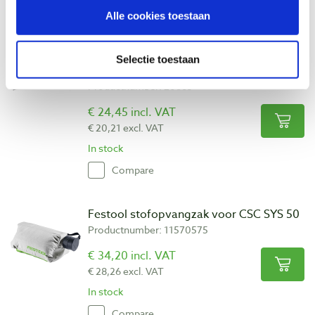
Compare
Alle cookies toestaan
Bow Products PushPRO duwstok 460
Selectie toestaan
mm
Productnumber: 20685
€ 24,45 incl. VAT
€ 20,21 excl. VAT
In stock
Compare
Festool stofopvangzak voor CSC SYS 50
Productnumber: 11570575
€ 34,20 incl. VAT
€ 28,26 excl. VAT
In stock
Compare