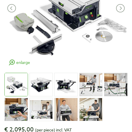
enlarge
€ 2,095,00
(per piece)
incl. VAT