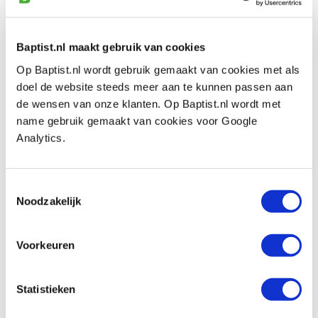
- Vlakbank:
1110 x 265 mm
- Vandiktebank:
600 x 258 mm
Baptist.nl maakt gebruik van cookies
Stofafzuiging
: Ø 100 mm
Op Baptist.nl wordt gebruik gemaakt van cookies met als
Geluidsniveau:
83 dB – 106 dB
doel de website steeds meer aan te kunnen passen aan
de wensen van onze klanten. Op Baptist.nl wordt met
Afmetingen:
1110 x 710 x 950 mm
name gebruik gemaakt van cookies voor Google
Gewicht:
162 kg
Analytics.
Afmeting verpakking:
1160 x 530 x 970 mm
Toestemmingsselectie
Noodzakelijk
Extra information
Voorkeuren
Bekijk onderstaande video voor meer
informatie over het verwisselen van de messen
Statistieken
van de PT107.