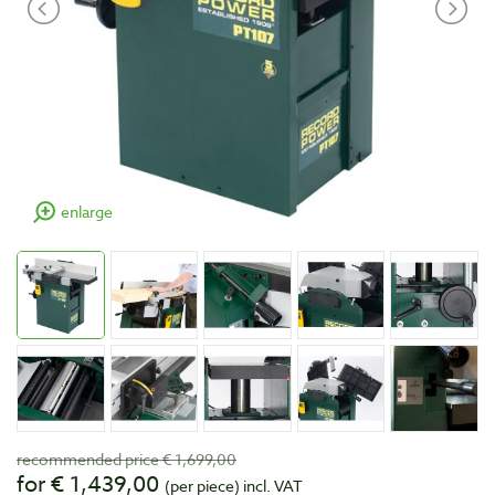
enlarge
recommended price € 1,699,00
for € 1,439,00
(per piece)
incl. VAT