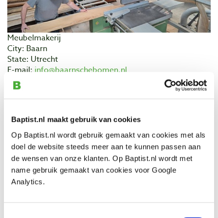
Meubelmakerij
City: Baarn
State: Utrecht
E-mail:
info@baarnschebomen.nl
Website:
https://baarnschebomen.nl/
Stichting Baarnsche Bomen heeft zich tot doel gesteld
om lokaal hout middels duurzame en ambachtelijke
Baptist.nl maakt gebruik van cookies
verwerking terug te brengen in de Baarnsche
leefomgeving door het om te zetten in fysieke
Op Baptist.nl wordt gebruik gemaakt van cookies met als
producten als tafels, banken en kleinere
doel de website steeds meer aan te kunnen passen aan
gebruiksvoorwerpen als bijvoorbeeld snijplanken en
de wensen van onze klanten. Op Baptist.nl wordt met
kommen.
name gebruik gemaakt van cookies voor Google
Analytics.
In de houtwerkplaats van Stichting Baarnsche Bomen
wordt van lokaal hout duurzame en ambachtelijke
producten gemaakt. '
De erfstukken van de toekoms
t'
Toestemmingsselectie