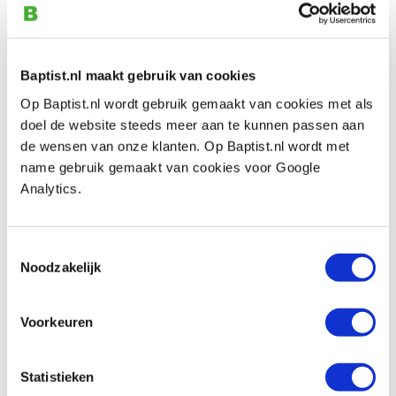
Baptist.nl maakt gebruik van cookies
Op Baptist.nl wordt gebruik gemaakt van cookies met als
Cursussen of workshops
doel de website steeds meer aan te kunnen passen aan
Address: Rotterdamseweg 402-A4
de wensen van onze klanten. Op Baptist.nl wordt met
Postal code: 2629 HH
name gebruik gemaakt van cookies voor Google
City: Delft
Analytics.
State: Zuid-Holland
Phone: 06-23830070
E-mail:
info@man-met-de-hamer.nl
Toestemmingsselectie
Website:
man-met-de-hamer.nl
Noodzakelijk
Niels, de Man met de Hamer, deelt graag zijn passie
voor hout en het maken van meubels. Dit doet hij aan
Voorkeuren
de hand van cursussen meubelmaken en houtbewerken
voor verschillende niveaus. Zo kunt u beginnen met een
basiscursus en vervolgens de opgedane kennis en
Statistieken
vaardigheden verfijnen in de vervolgcursus. De