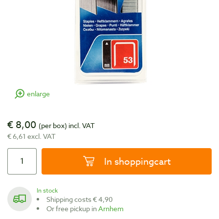
enlarge
€ 8,00
(per box)
incl. VAT
€ 6,61 excl. VAT
In shoppingcart
In stock
Shipping costs € 4,90
Or free pickup in
Arnhem