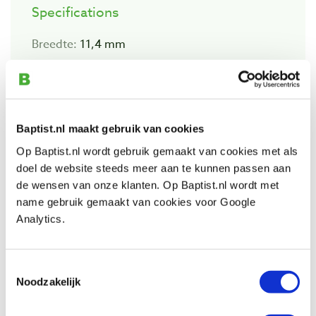
Specifications
Breedte:
11,4 mm
Hoogte:
8 mm
Aantal:
1080 stuks
Geschikt voor:
Rapid tackers R53, R153,
Baptist.nl maakt gebruik van cookies
ALU610, ALU953, M10R en Eco Tacker.
Op Baptist.nl wordt gebruik gemaakt van cookies met als
doel de website steeds meer aan te kunnen passen aan
de wensen van onze klanten. Op Baptist.nl wordt met
name gebruik gemaakt van cookies voor Google
Also view
Analytics.
Rapid R153 handtacker
Toestemmingsselectie
Noodzakelijk
Productnumber: 12078543
€ 56,75 incl. VAT