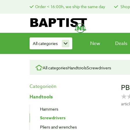
Order < 16:00h, we ship the same day
Shop 
New
Deals
All categories
All categories
Handtools
Screwdrivers
PB
Categorieën
Handtools
arti
Hammers
Screwdrivers
Pliers and wrenches