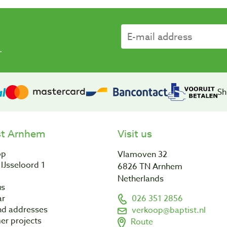
.
Sh
st Arnhem
Visit us
op
Vlamoven 32
IJsseloord 1
6826 TN Arnhem
Netherlands
us
ar
026 351 2856
nd addresses
verkoop@baptist.nl
er projects
Route