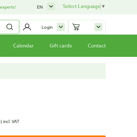
Select Language
▼
 experts!
EN
Login
Calendar
Gift cards
Contact
e)
incl. VAT