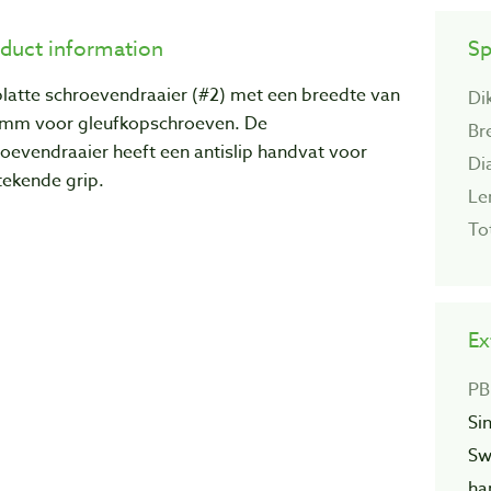
duct information
Sp
platte schroevendraaier (#2) met een breedte van
Di
 mm voor gleufkopschroeven. De
Br
oevendraaier heeft een antislip handvat voor
Di
tekende grip.
Le
To
Ex
PB
Si
Sw
ha