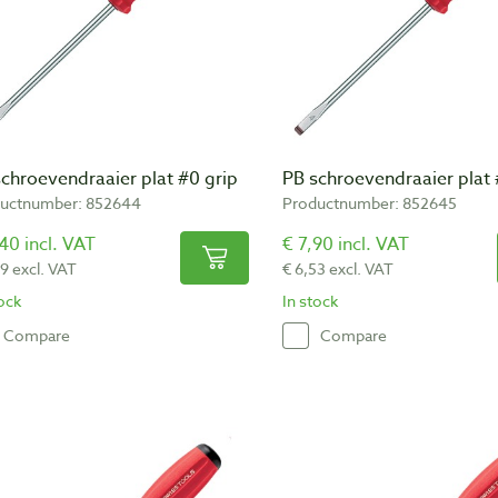
chroevendraaier plat #0 grip
PB schroevendraaier plat 
uctnumber: 852644
Productnumber: 852645
40 incl. VAT
€ 7,90 incl. VAT
29 excl. VAT
€ 6,53 excl. VAT
tock
In stock
Compare
Compare