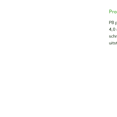
Pro
PB 
4,0
schr
uits