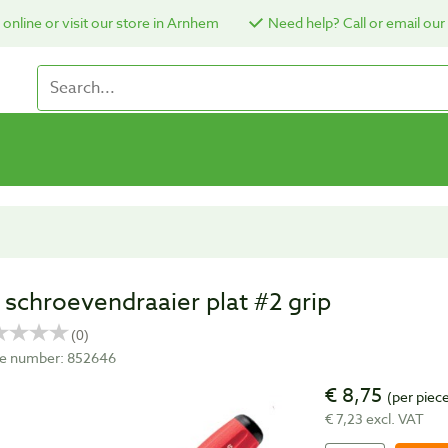
online or visit our store in Arnhem
Need help? Call or email our
 schroevendraaier plat #2 grip
cle number: 852646
€ 8,75
(per piec
€ 7,23 excl. VAT