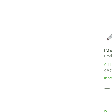
PB s
Prod
€ 11
€ 9,7
In s