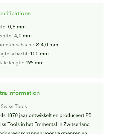
ecifications
kte:
0,6 mm
eedte:
4,0 mm
ameter schacht:
Ø 4,0 mm
ngte schacht:
100 mm
tale lengte:
195 mm
tra information
 Swiss Tools
nds 1878 jaar ontwikkelt en produceert PB
iss Tools in het Emmental in Zwitserland
ndgereedschappen voor vakmensen en