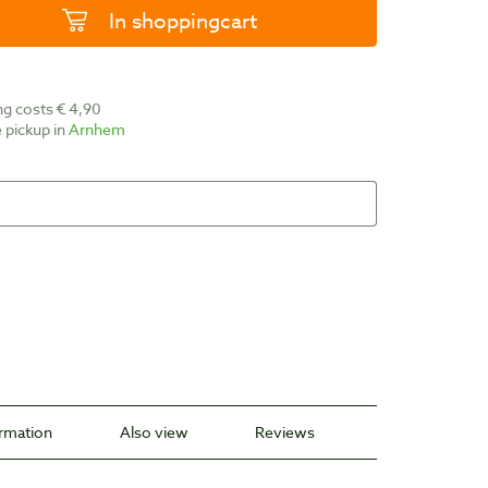
In shoppingcart
ing costs € 4,90
ee pickup in
Arnhem
ormation
Also view
Reviews