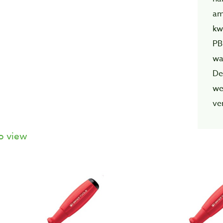
am
kw
PB
wa
De
we
ve
o view