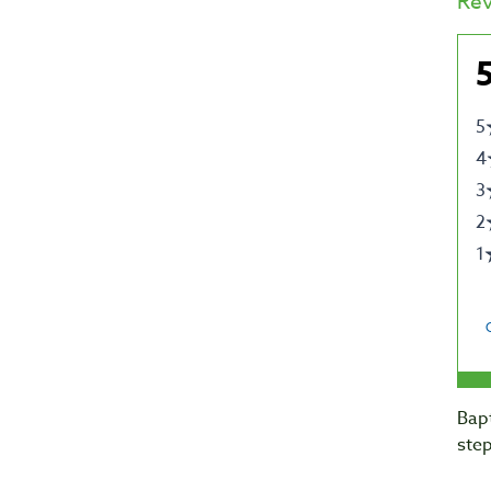
Re
Bapt
step