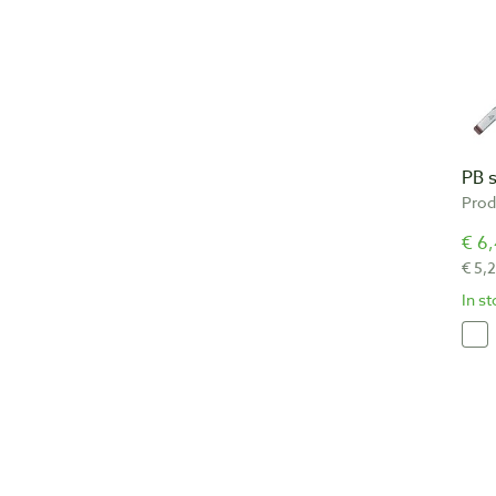
PB s
Prod
€ 6,
€ 5,
In s