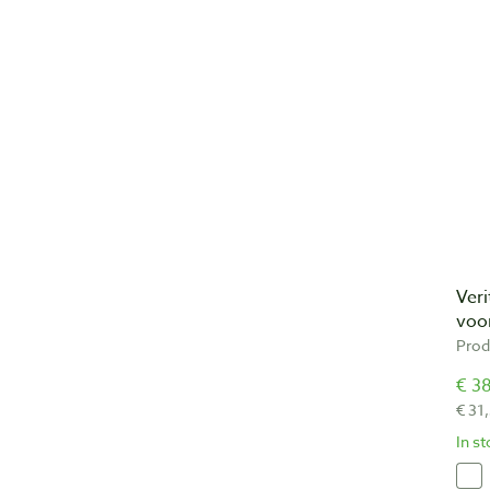
Veri
voo
Prod
€ 38
€ 31
In s