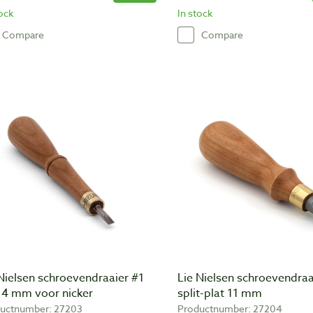
tock
In stock
Compare
Compare
Nielsen schroevendraaier #1
Lie Nielsen schroevendraa
t 4 mm voor nicker
split-plat 11 mm
uctnumber: 27203
Productnumber: 27204