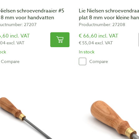
Nielsen schroevendraaier #5
Lie Nielsen schroevendraa
t 8 mm voor handvatten
plat 8 mm voor kleine ha
uctnumber: 27207
Productnumber: 27208
,60 incl. VAT
€ 66,60 incl. VAT
,04 excl. VAT
€ 55,04 excl. VAT
tock
In stock
Compare
Compare