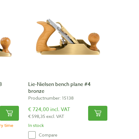
3
Lie-Nielsen bench plane #4
bronze
Productnumber: 15138
€ 724,00 incl. VAT
€ 598,35 excl. VAT
ery time
In stock
Compare