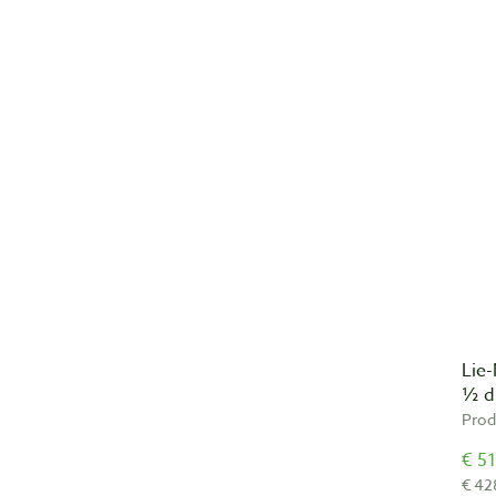
Lie
½ d
Prod
€ 51
€ 42