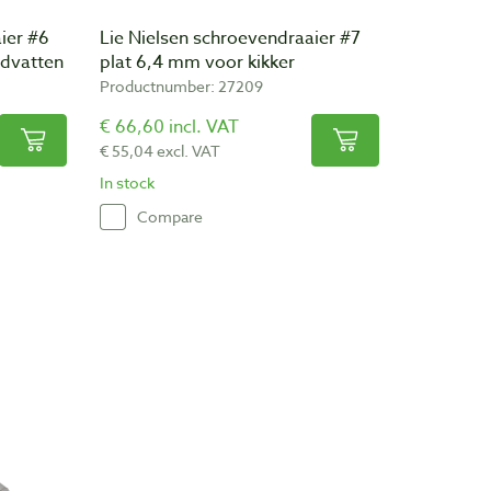
ier #6
Lie Nielsen schroevendraaier #7
ndvatten
plat 6,4 mm voor kikker
Productnumber: 27209
€ 66,60 incl. VAT
€ 55,04 excl. VAT
In stock
Compare