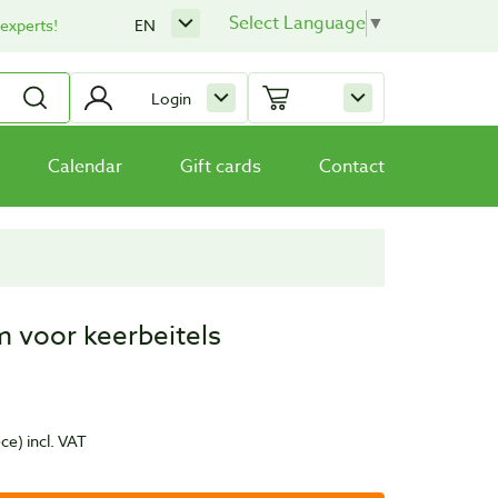
Select Language
▼
 experts!
EN
Login
Calendar
Gift cards
Contact
m voor keerbeitels
ece)
incl. VAT