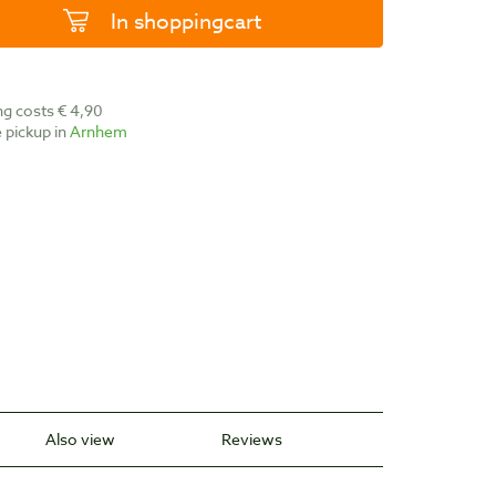
In shoppingcart
ing costs € 4,90
ee pickup in
Arnhem
Also view
Reviews