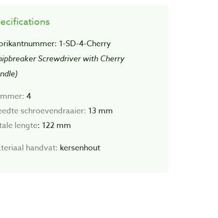
ecifications
brikantnummer: 1-SD-4-Cherry
hipbreaker Screwdriver with Cherry
ndle)
mmer:
4
eedte schroevendraaier:
13 mm
tale lengte
: 122 mm
teriaal handvat:
kersenhout