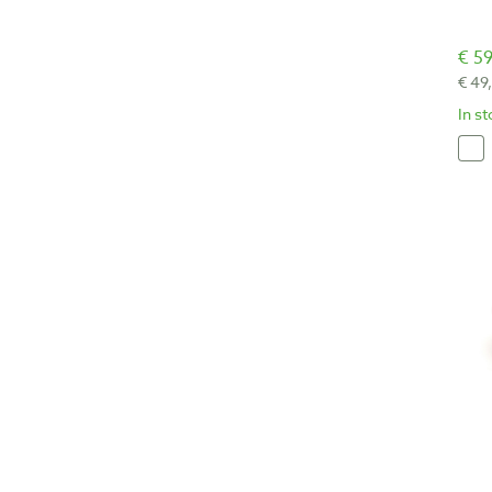
€ 59
€ 49
In s