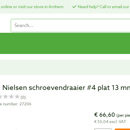
online or visit our store in Arnhem
Need help? Call or email our
e Nielsen schroevendraaier #4 plat 13 m
cle number: 27206
€ 66,60
(per pi
€ 55,04 excl. VAT