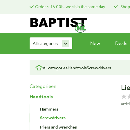
Order < 16:00h, we ship the same day
Shop 
New
Deals
All categories
All categories
Handtools
Screwdrivers
Li
Categorieën
Handtools
arti
Hammers
Screwdrivers
Pliers and wrenches