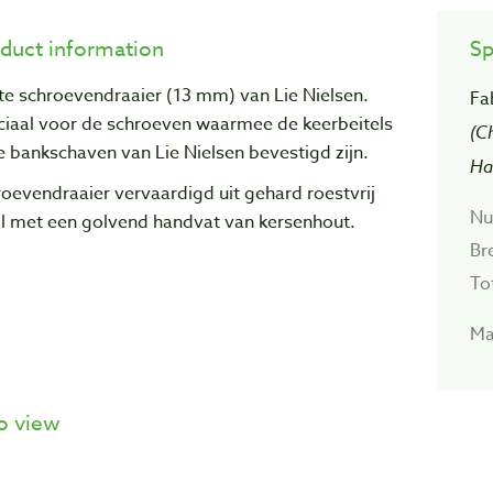
duct information
Sp
te schroevendraaier (13 mm) van Lie Nielsen.
Fa
ciaal voor de schroeven waarmee de keerbeitels
(C
e bankschaven van Lie Nielsen bevestigd zijn.
Ha
oevendraaier vervaardigd uit gehard roestvrij
Nu
al met een golvend handvat van kersenhout.
Br
To
Ma
o view