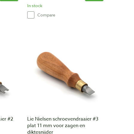
In stock
Compare
ier #2
Lie Nielsen schroevendraaier #3
plat 11 mm voor zagen en
diktesnijder