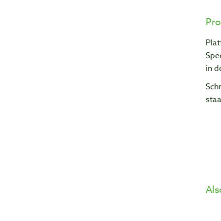
Pro
Plat
Spe
in d
Schr
sta
Als