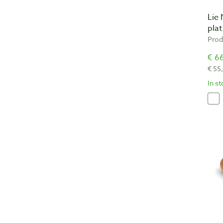
Lie 
pla
Prod
€ 66
€ 55
In s