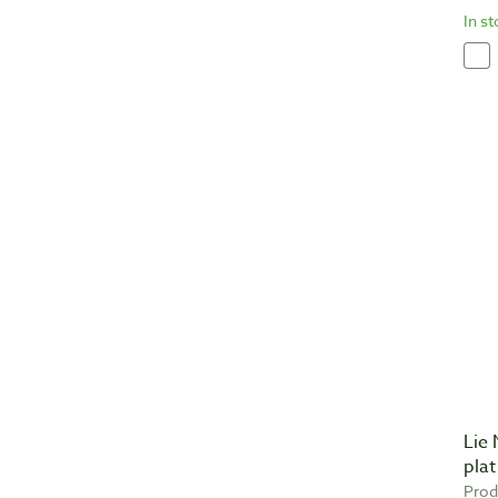
In s
Lie 
pla
Prod