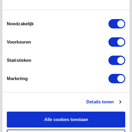
Gewicht:
335 gram
Toestemmingsselectie
Noodzakelijk
Also view
Voorkeuren
Knipex boutensnijtang 250 mm
Statistieken
Productnumber: 5443661
€ 71,55 incl. VAT
Marketing
€ 59,13 excl. VAT
In stock
Compare
Details tonen
Reviews
Alle cookies toestaan