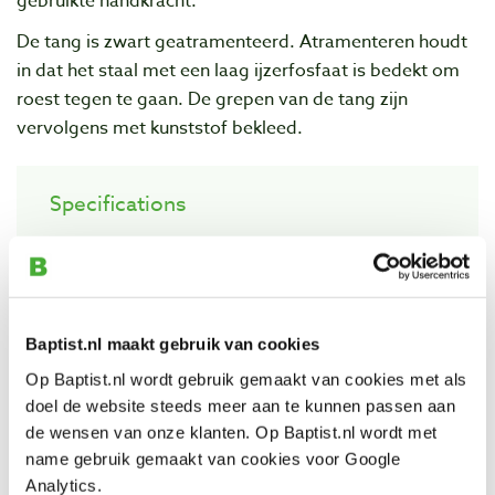
gebruikte handkracht.
De tang is zwart geatramenteerd. Atramenteren houdt
in dat het staal met een laag ijzerfosfaat is bedekt om
roest tegen te gaan. De grepen van de tang zijn
vervolgens met kunststof bekleed.
Specifications
Zacht draad knippen tot:
Ø 6,0 mm
Middelhard draad knippen tot:
Ø 5,2 mm
Hard draad knippen tot:
Ø 4,0 mm
Baptist.nl maakt gebruik van cookies
Zeer hard draad knippen tot:
Ø 3,6 mm
Op Baptist.nl wordt gebruik gemaakt van cookies met als
Totale lengte:
200 mm
doel de website steeds meer aan te kunnen passen aan
Materiaal:
chroom-vanadium staal, gesmeed,
de wensen van onze klanten. Op Baptist.nl wordt met
oliegehard
name gebruik gemaakt van cookies voor Google
Analytics.