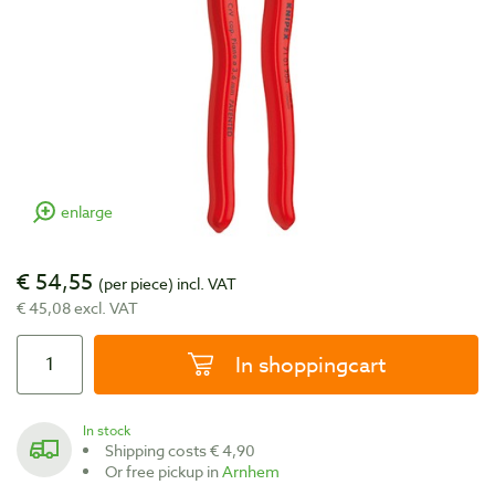
enlarge
€ 54,55
(per piece)
incl. VAT
€ 45,08 excl. VAT
In shoppingcart
In stock
Shipping costs € 4,90
Or free pickup in
Arnhem