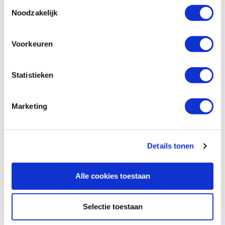
Toestemmingsselectie
Compare
Noodzakelijk
Tengtools steeksleutel 10 en 11 mm
Voorkeuren
Productnumber: 660976
€ 7,25 incl. VAT
Statistieken
€ 5,99 excl. VAT
In stock
Marketing
Compare
Details tonen
Reviews
Alle cookies toestaan
Selectie toestaan
Baptist uses Trusted Shops as an independent service