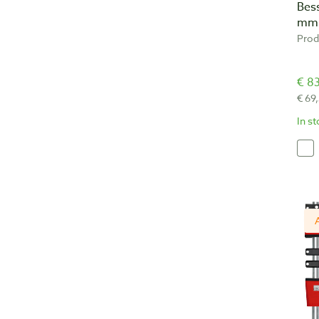
Bes
mm
Prod
€ 83
€ 69
In s