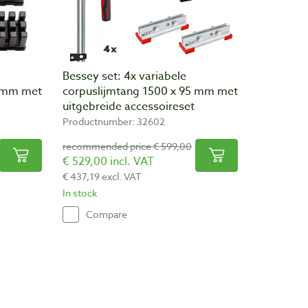
Bessey set: 4x variabele
5 mm met
corpuslijmtang 1500 x 95 mm met
uitgebreide accessoireset
Productnumber: 32602
recommended price € 599,00
€ 529,00 incl. VAT
€ 437,19 excl. VAT
In stock
Compare