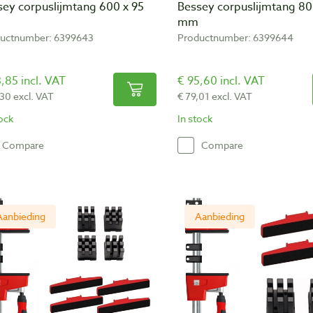
sey corpuslijmtang 600 x 95
Bessey corpuslijmtang 80
mm
uctnumber: 6399643
Productnumber: 6399644
,85 incl. VAT
€ 95,60 incl. VAT
,30 excl. VAT
€ 79,01 excl. VAT
tock
In stock
Compare
Compare
Aanbieding
Aanbieding