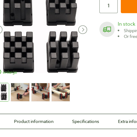
In stock
Shipp
Or fr
enlarge
Product information
Specifications
Extra inf