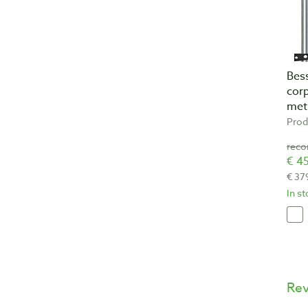
Bess
cor
met
Prod
reco
€ 45
€ 37
In s
Re