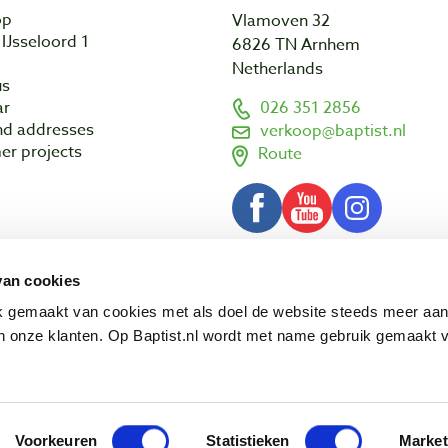
op
Vlamoven 32
IJsseloord 1
6826 TN Arnhem
Netherlands
us
ar
026 351 2856
nd addresses
verkoop@baptist.nl
er projects
Route
van cookies
Terms and conditions
Disclaimer
3 - 2026 Baptist Arnhem BV
ik gemaakt van cookies met als doel de website steeds meer aa
 onze klanten. Op Baptist.nl wordt met name gebruik gemaakt 
Voorkeuren
Statistieken
Market