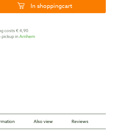
In shoppingcart
ing costs € 4,90
ee pickup in
Arnhem
ormation
Also view
Reviews