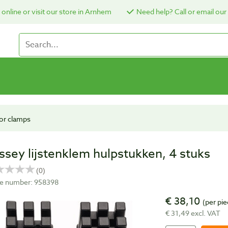
online or visit our store in Arnhem
Need help? Call or email our
ior clamps
ssey lijstenklem hulpstukken, 4 stuks
cle number: 958398
€ 38,10
(per pie
€ 31,49 excl. VAT