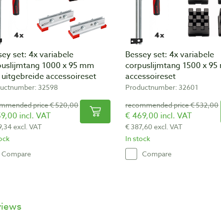
ey set: 4x variabele
Bessey set: 4x variabele
puslijmtang 1000 x 95 mm
corpuslijmtang 1500 x 9
 uitgebreide accessoireset
accessoireset
uctnumber: 32598
Productnumber: 32601
mmended price € 520,00
recommended price € 532,00
9,00 incl. VAT
€ 469,00 incl. VAT
9,34 excl. VAT
€ 387,60 excl. VAT
tock
In stock
Compare
Compare
views