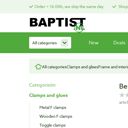
Order < 16:00h, we ship the same day
Shop 
New
Deals
All categories
All categories
Clamps and glues
Frame and inter
Be
Categorieën
Clamps and glues
arti
Metal F clamps
Wooden F clamps
Toggle clamps