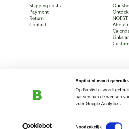
Shipping costs
Our sh
Payment
Ontdek 
Return
NOEST
Contact
About 
Calend
Links a
Custom
Baptist.nl maakt gebruik 
Copyright © 200
Op Baptist.nl wordt gebru
passen aan de wensen van
voor Google Analytics.
Toestemmingsselectie
Noodzakelijk