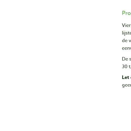
Pro
Vie
lijs
de v
een
De s
30 
Let
gee