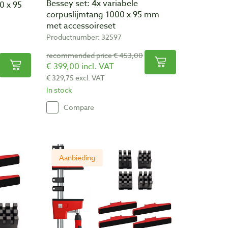
Bessey set: 4x variabele
0 x 95
corpuslijmtang 1000 x 95 mm
met accessoireset
Productnumber: 32597
recommended price € 453,00
€ 399,00 incl. VAT
€ 329,75 excl. VAT
In stock
Compare
Aanbieding