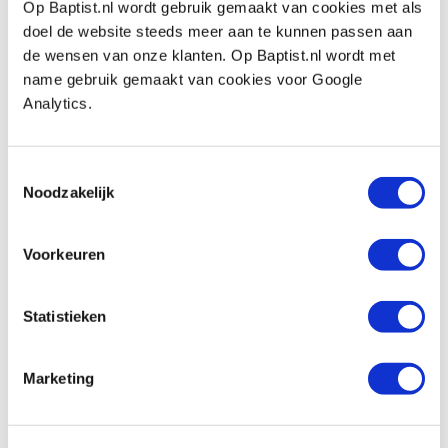
Op Baptist.nl wordt gebruik gemaakt van cookies met als
Bekijk hier een demonstratie video:
doel de website steeds meer aan te kunnen passen aan
de wensen van onze klanten. Op Baptist.nl wordt met
name gebruik gemaakt van cookies voor Google
Analytics.
Toestemmingsselectie
Noodzakelijk
Voorkeuren
Statistieken
Also view
Marketing
Narex deuvelplaat metrisch
Productnumber: 31887