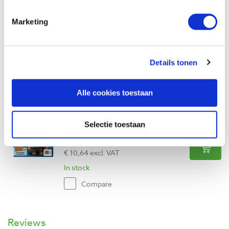
Crafts
Productnumber: 17937
Marketing
€ 11,60 incl. VAT
€ 10,64 excl. VAT
Details tonen
In stock
Compare
Alle cookies toestaan
Tijdschrift: Woodcarving Illustrated
Productnumber: 17938
Selectie toestaan
€ 11,60 incl. VAT
€ 10,64 excl. VAT
In stock
Compare
Reviews