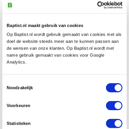
Tijdschrift: Furniture & Cabinetmaking
Productnumber: 17939
Baptist.nl maakt gebruik van cookies
€ 12,30 incl. VAT
€ 11,28 excl. VAT
Op Baptist.nl wordt gebruik gemaakt van cookies met als
In stock
doel de website steeds meer aan te kunnen passen aan
de wensen van onze klanten. Op Baptist.nl wordt met
Compare
name gebruik gemaakt van cookies voor Google
Analytics.
Tijdschrift: Woodturning
Productnumber: 17941
Toestemmingsselectie
€ 15,05 incl. VAT
Noodzakelijk
€ 13,81 excl. VAT
In stock
Voorkeuren
Compare
Statistieken
Tijdschrift: Scroll Saw Woodworking &