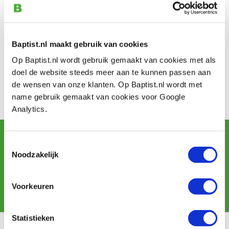
Baptist.nl maakt gebruik van cookies
Op Baptist.nl wordt gebruik gemaakt van cookies met als
Contact
doel de website steeds meer aan te kunnen passen aan
Address: Gudulakerk, Grote Markt
de wensen van onze klanten. Op Baptist.nl wordt met
City: Lochem
name gebruik gemaakt van cookies voor Google
Analytics.
Sign up for our newsletter
Toestemmingsselectie
and receive offers, new products and tips.
Noodzakelijk
Voorkeuren
Subscribe
Statistieken