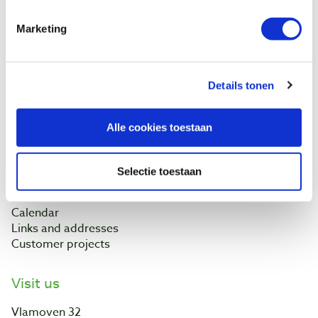
Customer service
Marketing
Shipping costs
Payment
Return
Contact
Details tonen
Baptist Arnhem
Alle cookies toestaan
Our shop
Ontdek IJsseloord 1
Selectie toestaan
NOEST
About us
Calendar
Links and addresses
Customer projects
Visit us
Vlamoven 32