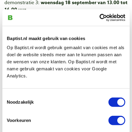
demonstratie 3:
woensdag 18 september van 13.00 tot
16.00 uur
demonstratie 4:
woensdag 18 september van 18.00
tot 21.00 uur
Baptist.nl maakt gebruik van cookies
Na aanmelding ontvangt u direct een bevestiging via e-
mail en enkele dagen later ook per post.
Op Baptist.nl wordt gebruik gemaakt van cookies met als
doel de website steeds meer aan te kunnen passen aan
Speciale korting voor demonstratie bezoekers!
de wensen van onze klanten. Op Baptist.nl wordt met
name gebruik gemaakt van cookies voor Google
Bezoekers van de demonstraties kunnen op de demo
Analytics.
dagen profiteren van
15% korting
op alle Sorby
artikelen (m.u.v. Sorby Pro-Edge bandslijp- en
wetmachine waarop u 10% korting ontvangt) . Op
Toestemmingsselectie
dinsdag 17 en woensdag 18 september is de winkel
Noodzakelijk
Baptist voor Houtbewerkers normaal geopend van 9.00
tot 18.00 uur. Deelnemers van de late demonstratie van
18.00 tot 21.00 uur, zijn na 21.00 uur nog van harte
Voorkeuren
uitgenodigd in de winkel. De koffie staat voor u klaar!