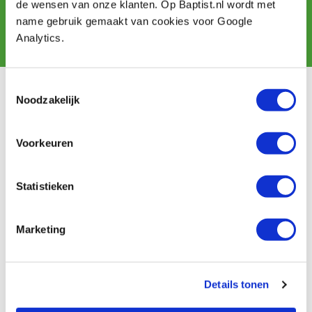
de wensen van onze klanten. Op Baptist.nl wordt met
name gebruik gemaakt van cookies voor Google
Subscribe
Analytics.
Toestemmingsselectie
Customer service
Noodzakelijk
Shipping costs
Payment
Voorkeuren
Return
Contact
Statistieken
Baptist Arnhem
Marketing
Our shop
Ontdek IJsseloord 1
NOEST
About us
Details tonen
Calendar