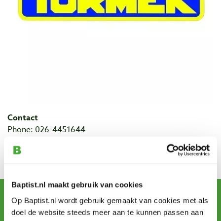
Contact
Phone: 026-4451644
Address: Vlamoven 32
City: Arnhem
Baptist.nl maakt gebruik van cookies
Sign up for our newsletter
Op Baptist.nl wordt gebruik gemaakt van cookies met als
and receive offers, new products and tips.
doel de website steeds meer aan te kunnen passen aan