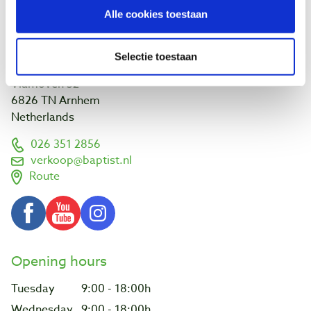
Links and addresses
Alle cookies toestaan
Customer projects
Visit us
Selectie toestaan
Vlamoven 32
6826 TN Arnhem
Netherlands
026 351 2856
verkoop@baptist.nl
Route
Opening hours
Tuesday
9:00 - 18:00h
Wednesday
9:00 - 18:00h