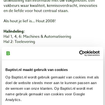
uitwisseling van informatie met uw vakgenoten. Een
vakbeurs waar kwaliteit, kennisoverdracht, innovaties
en de liefde voor hout centraal staan.
Als hout je lief is… Hout 2008!
Halindeling:
Hal 1, 4, 6: Machines & Automatisering
Hal 2: Toelevering
Hal 3: Hout en Plaatmateriaal
Hal 5: Gereedschap, Machines & Automatisering
Baptist.nl maakt gebruik van cookies
Openingstijden:
Op Baptist.nl wordt gebruik gemaakt van cookies met als
maandag 10.00 - 18.00 uur
doel de website steeds meer aan te kunnen passen aan
dinsdag 10.00 - 18.00 uur
de wensen van onze klanten. Op Baptist.nl wordt met
woensdag 10.00 - 20.00 uur
donderdag 10.00 - 20.00 uur
name gebruik gemaakt van cookies voor Google
vrijdag 10.00 - 17.00 uur
Analytics.