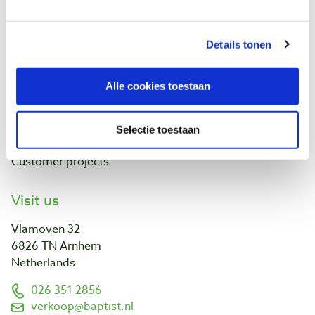
Contact
Baptist Arnhem
Details tonen
Our shop
Ontdek IJsseloord 1
Alle cookies toestaan
NOEST
About us
Calendar
Selectie toestaan
Links and addresses
Customer projects
Visit us
Vlamoven 32
6826 TN Arnhem
Netherlands
026 351 2856
verkoop@baptist.nl