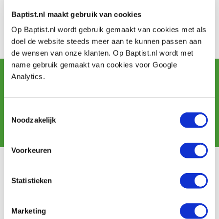
Het gemeentehuis is op werkdagen open van 9.00 tot
17.00, op maandag tot 18.30 en op vrijdag tot 12.30
Baptist.nl maakt gebruik van cookies
uur.
Op Baptist.nl wordt gebruik gemaakt van cookies met als
Lunchroom Markant is op van maandag t/m zatersag
doel de website steeds meer aan te kunnen passen aan
van 10.00 tot 16.00 uur.
de wensen van onze klanten. Op Baptist.nl wordt met
name gebruik gemaakt van cookies voor Google
Sign up for our newsletter
Analytics.
and receive offers, new products and tips.
Toestemmingsselectie
Noodzakelijk
Subscribe
Voorkeuren
Customer service
Statistieken
Shipping costs
Payment
Return
Marketing