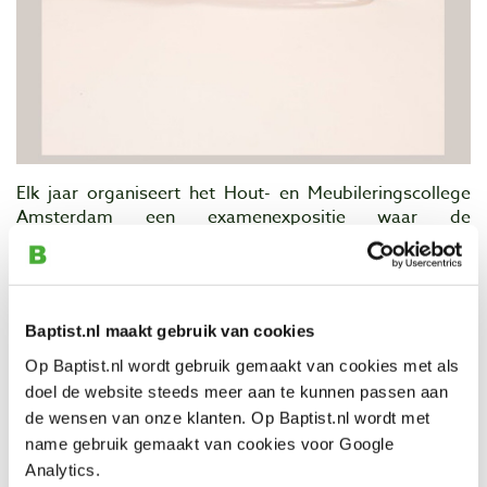
Elk jaar organiseert het Hout- en Meubileringscollege
Amsterdam een examenexpositie waar de
examenleerlingen hun eindwerkstukken presenteren.
Deze dagen staan altijd bol van feestelijke activiteiten
en zo ook dit jaar. Iedereen is hierbij van harte
uitgenodigd op
dinsdag 10 juli t/m woensdag 11 juli
Baptist.nl maakt gebruik van cookies
2012.
Naast de dagen dat de expositie geopend is voor
publiek vindt er ook op
maandag 9 juli 2012
een
Op Baptist.nl wordt gebruik gemaakt van cookies met als
relatiedag plaats
.
doel de website steeds meer aan te kunnen passen aan
de wensen van onze klanten. Op Baptist.nl wordt met
Deze relatiedag staat voor inspiratie, ontmoeting,
name gebruik gemaakt van cookies voor Google
kennis en gezelligheid. Zowel BPV-bedrijven, oud-
Analytics.
leerlingen en oud-medewerkers als andere relaties van