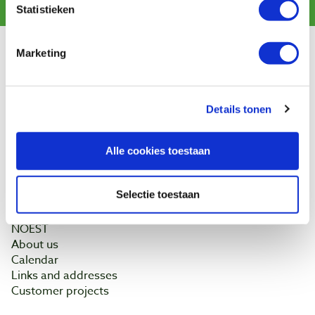
Statistieken
Marketing
Customer service
Shipping costs
Payment
Details tonen
Return
Contact
Alle cookies toestaan
Baptist Arnhem
Selectie toestaan
Our shop
Ontdek IJsseloord 1
NOEST
About us
Calendar
Links and addresses
Customer projects