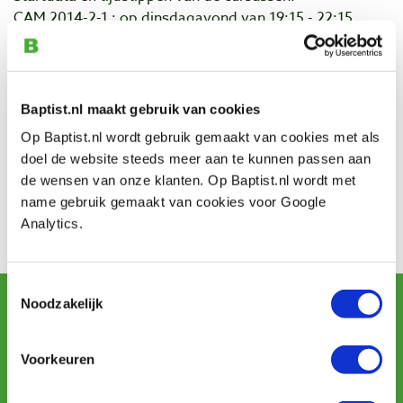
CAM 2014-2-1 : op dinsdagavond van 19:15 - 22:15
CAM 2014-2-2 : op woensdagmiddag van 13:00 -16.00
CAM 2014-2-3 : op woensdagavond van 19:15 - 22:15
CAM 2014-2-4 : op donderdagmorgen van 9:00 - 12:00
Baptist.nl maakt gebruik van cookies
Contact
Op Baptist.nl wordt gebruik gemaakt van cookies met als
Phone: 06 5758 1653
doel de website steeds meer aan te kunnen passen aan
Address: St. Jorisweg 8
de wensen van onze klanten. Op Baptist.nl wordt met
City: Hegelsom (Horst aan de Maas)
name gebruik gemaakt van cookies voor Google
Analytics.
Op de website van Meubel & Kunst vindt u alle
informatie en kunt u zich inschrijven.
Toestemmingsselectie
Sign up for our newsletter
Noodzakelijk
and receive offers, new products and tips.
Voorkeuren
Subscribe