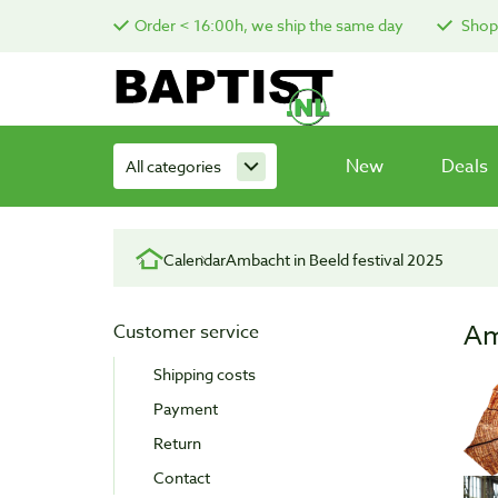
Order < 16:00h, we ship the same day
Shop 
New
Deals
All categories
Calendar
Ambacht in Beeld festival 2025
Am
Customer service
Shipping costs
Payment
Return
Contact