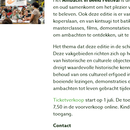
Het
Ambacht in Beeld Festival
is u
en oud samenkomt om het plezier 
te beleven. Ook deze editie is er va
koperslaan, en van kintsugi tot ba
masterclasses, films, demonstaties 
om ambachten te ontdekken, uit te
Het thema dat deze editie in de sc
Deze vakgebieden richten zich op h
van historische en culturele objec
dreigt waardevolle historische kenni
behoud van ons cultureel erfgoed i
boeiende lezingen, demonstraties 
ambachten tot leven gebracht tijden
Ticketverkoop
start op 1 juli. De t
7,50 in de voorverkoop online. Kind
toegang.
Contact