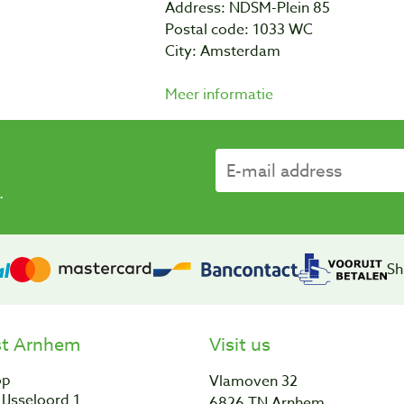
Address: NDSM-Plein 85
Postal code: 1033 WC
City: Amsterdam
Meer informatie
.
Sh
st Arnhem
Visit us
op
Vlamoven 32
IJsseloord 1
6826 TN Arnhem