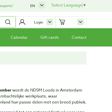
Select Language
▼
 experts!
EN
Login
Calendar
Gift cards
Contact
tember
wordt de NDSM Loods in Amsterdam
mbachtelijke werkplaats, waar
enland hun passie delen met een breed publiek.