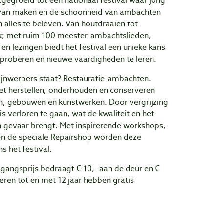
itgegroeid tot een nationaal festival waar jong
van maken en de schoonheid van ambachten
n alles te beleven. Van houtdraaien tot
tik; met ruim 100 meester-ambachtslieden,
en lezingen biedt het festival een unieke kans
 proberen en nieuwe vaardigheden te leren.
hijnwerpers staat? Restauratie-ambachten.
et herstellen, onderhouden en conserveren
ten, gebouwen en kunstwerken. Door vergrijzing
s verloren te gaan, wat de kwaliteit en het
n gevaar brengt. Met inspirerende workshops,
en de speciale Repairshop worden deze
s het festival.
oegangsprijs bedraagt € 10,- aan de deur en €
eren tot en met 12 jaar hebben gratis