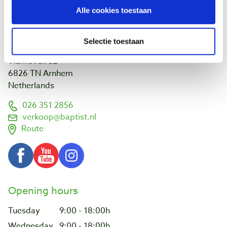
Links and addresses
Alle cookies toestaan
Customer projects
Visit us
Selectie toestaan
Vlamoven 32
6826 TN Arnhem
Netherlands
026 351 2856
verkoop@baptist.nl
Route
Opening hours
Tuesday
9:00 - 18:00h
Wednesday
9:00 - 18:00h