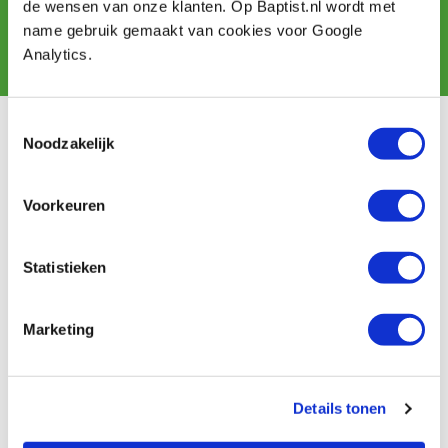
de wensen van onze klanten. Op Baptist.nl wordt met
name gebruik gemaakt van cookies voor Google
Subscribe
Analytics.
Toestemmingsselectie
Customer service
Noodzakelijk
Shipping costs
Payment
Voorkeuren
Return
Contact
Statistieken
Baptist Arnhem
Marketing
Our shop
Ontdek IJsseloord 1
NOEST
About us
Details tonen
Calendar