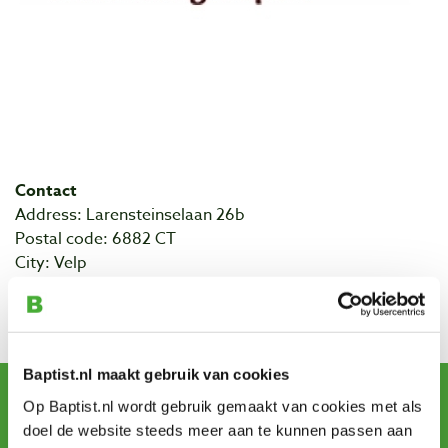
Contact
Address: Larensteinselaan 26b
Postal code: 6882 CT
City: Velp
Alle informatie kunt u lezen op de website van de Unie
van Bosgroepen.
Baptist.nl maakt gebruik van cookies
Sign up for our newsletter
Op Baptist.nl wordt gebruik gemaakt van cookies met als
and receive offers, new products and tips.
doel de website steeds meer aan te kunnen passen aan