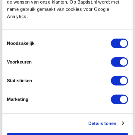
de wensen van onze klanten. Op Baptist.nl wordt met
Vergelijken
name gebruik gemaakt van cookies voor Google
Analytics.
JSP Stealth beschermbril transparant
glas
Toestemmingsselectie
Artikelnummer: 28641
Noodzakelijk
€ 7,85 incl. btw
€ 6,49 excl. btw
Voorkeuren
Op voorraad
Vergelijken
Statistieken
Beoordelingen
Marketing
Details tonen