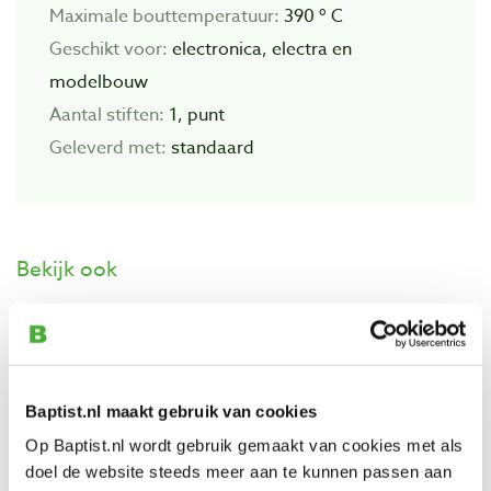
Maximale bouttemperatuur:
390 º C
Geschikt voor:
electronica, electra en
modelbouw
Aantal stiften:
1, punt
Geleverd met:
standaard
Bekijk ook
Griffon electro draadsoldeer tin/koper
99/1 harskern Ø 1,5 mm in doseerpen
Artikelnummer: 6456671
Baptist.nl maakt gebruik van cookies
€ 14,50 incl. btw
Op Baptist.nl wordt gebruik gemaakt van cookies met als
€ 11,98 excl. btw
doel de website steeds meer aan te kunnen passen aan
Op voorraad