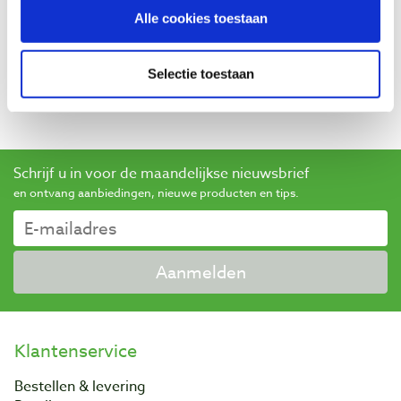
Baptist maakt gebruik van Trusted Shops als een
Alle cookies toestaan
onafhankelijke dienstverlener voor het verkrijgen van
beoordelingen. Trusted Shops heeft maatregelen
genomen om ervoor te zorgen dat het om echte
Selectie toestaan
beoordelingen gaat.
Meer informatie
Schrijf u in voor de maandelijkse nieuwsbrief
en ontvang aanbiedingen, nieuwe producten en tips.
Aanmelden
Klantenservice
Bestellen & levering