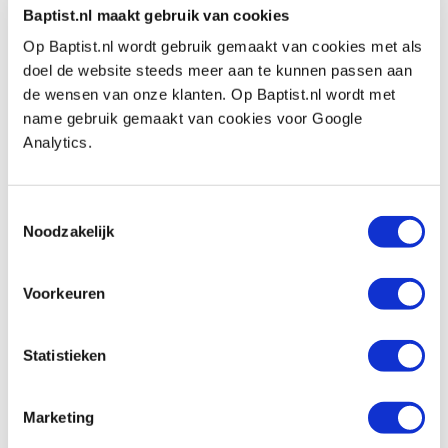
Baptist.nl maakt gebruik van cookies
Proxxon schuurschijven Ø 50 mm korrel
Op Baptist.nl wordt gebruik gemaakt van cookies met als
80, 12 stuks
doel de website steeds meer aan te kunnen passen aan
Artikelnummer: 976315
de wensen van onze klanten. Op Baptist.nl wordt met
name gebruik gemaakt van cookies voor Google
€ 4,65 incl. btw
Analytics.
€ 3,84 excl. btw
Op voorraad
Vergelijken
Toestemmingsselectie
Noodzakelijk
Proxxon steunschijf voor schuurschijven
Ø 50 mm
Voorkeuren
Artikelnummer: 1155236
€ 4,55 incl. btw
Statistieken
€ 3,76 excl. btw
Op voorraad
Marketing
Vergelijken