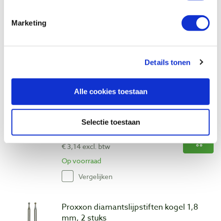
Artikelnummer: 2479595
€ 38,50 incl. btw
Marketing
€ 31,82 excl. btw
Op voorraad
Details tonen
Vergelijken
Alle cookies toestaan
Proxxon diamantslijpstiften kogel 1,0
mm, 2 stuks
Artikelnummer: 329600
Selectie toestaan
€ 3,80 incl. btw
€ 3,14 excl. btw
Op voorraad
Vergelijken
Proxxon diamantslijpstiften kogel 1,8
mm, 2 stuks