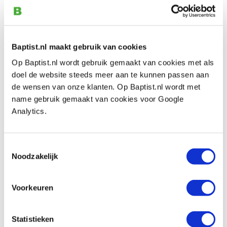
graveermachine
Artikelnummer: 163080
adviesprijs € 51,90
€ 41,50 incl. btw
Baptist.nl maakt gebruik van cookies
Aanbieding
€ 34,30 excl. btw
Op Baptist.nl wordt gebruik gemaakt van cookies met als
Dit product is niet meer leverbaar
doel de website steeds meer aan te kunnen passen aan
Vergelijken
de wensen van onze klanten. Op Baptist.nl wordt met
name gebruik gemaakt van cookies voor Google
Analytics.
Proxxon Trafo NG 2/S
Artikelnummer: 329533
Toestemmingsselectie
€ 33,90 incl. btw
Noodzakelijk
€ 28,02 excl. btw
Op voorraad
Voorkeuren
Vergelijken
Statistieken
Proxxon Trafo NG 2/E