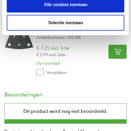
Alle cookies toestaan
Vergelijken
Selectie toestaan
Fein schuurvellen driehoek korrel 180
geperforeerd, 5 stuks
Artikelnummer: 782388
€ 7,25 incl. btw
€ 5,99 excl. btw
Op voorraad
Vergelijken
Beoordelingen