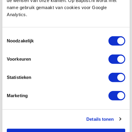
de wensen van onze klanten. Op Baptist.nl wordt met
Vergelijken
name gebruik gemaakt van cookies voor Google
Analytics.
Fein schuurvellen driehoek korrel 100
geperforeerd, 5 stuks
Toestemmingsselectie
Artikelnummer: 970228
Noodzakelijk
€ 7,25 incl. btw
€ 5,99 excl. btw
Voorkeuren
Op voorraad
Vergelijken
Statistieken
Fein schuurvellen driehoek korrel 150
Marketing
geperforeerd, 5 stuks
Artikelnummer: 979480
€ 7,25 incl. btw
Details tonen
€ 5,99 excl. btw
Op voorraad