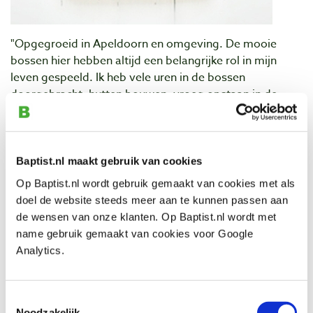
"Opgegroeid in Apeldoorn en omgeving. De mooie
bossen hier hebben altijd een belangrijke rol in mijn
leven gespeeld. Ik heb vele uren in de bossen
doorgebracht, hutten bouwen, vroeg opstaan in de
hoop oog in oog te staan met een hert of een wild zwijn
of gewoon heerlijk wandelen of fietsen.
Het zijn d
eze momenten die mij de inspiratie hebben
Baptist.nl maakt gebruik van cookies
gegeven voor het werk dat ik nu maak.
Op Baptist.nl wordt gebruik gemaakt van cookies met als
Ik werk het liefst met hout en altijd met natuurlijke
doel de website steeds meer aan te kunnen passen aan
materialen. Het werk dat ik maak is puur en staat dicht
de wensen van onze klanten. Op Baptist.nl wordt met
bij mezelf. Wat Pyrografie zo bijzonder maakt is de
name gebruik gemaakt van cookies voor Google
eenvoud. Je werkt echt met de elementen van de natuur
Analytics.
zonder toevoegingen; hout als ondergrond, vuur voor
de lijnen."
Toestemmingsselectie
Arbeit von:
Jan Boom
Noodzakelijk