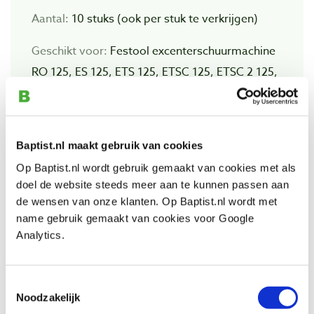
Aantal:
10 stuks (ook per stuk te verkrijgen)
Geschikt voor:
Festool excenterschuurmachine
RO 125, ES 125, ETS 125, ETSC 125, ETSC 2 125,
ES-ETS 125, ES-ETSC 125, ETS EC 125, LEX 125
Baptist.nl maakt gebruik van cookies
Auch ansehen
Op Baptist.nl wordt gebruik gemaakt van cookies met als
doel de website steeds meer aan te kunnen passen aan
de wensen van onze klanten. Op Baptist.nl wordt met
Festool softschuurschijf granat PROfile Ø
name gebruik gemaakt van cookies voor Google
125 mm korrel 120 - 180
Analytics.
Produktnummer: 12059168
€ 26,60 inkl. MwSt
Toestemmingsselectie
€ 21,98 ohne MwSt
Noodzakelijk
Auf Lager