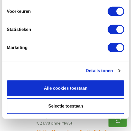
Vergleich
Voorkeuren
Festool softschuurschijf granat PROfile Ø
Statistieken
125 mm korrel 500 - 600
Produktnummer: 12059170
Marketing
€ 26,60 inkl. MwSt
€ 21,98 ohne MwSt
Auf Lager
Details tonen
Vergleich
Alle cookies toestaan
Festool softschuurschijf granat PROfile Ø
125 mm set
Produktnummer: 12059171
Selectie toestaan
€ 26,60 inkl. MwSt
€ 21,98 ohne MwSt