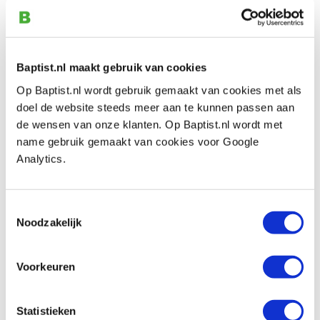
papier (droog waterproof)
Produktnummer: 2278149
€ 1,65 inkl. MwSt
€ 1,36 ohne MwSt
Baptist.nl maakt gebruik van cookies
Auf Lager
Op Baptist.nl wordt gebruik gemaakt van cookies met als
Vergleich
doel de website steeds meer aan te kunnen passen aan
de wensen van onze klanten. Op Baptist.nl wordt met
name gebruik gemaakt van cookies voor Google
Schuurvel aluminium oxide korrel 180
Analytics.
papier (droog waterproof)
Produktnummer: 2278148
€ 1,60 inkl. MwSt
Toestemmingsselectie
Noodzakelijk
€ 1,32 ohne MwSt
Auf Lager
Voorkeuren
Vergleich
Schuurvel aluminium oxide korrel 240
Statistieken