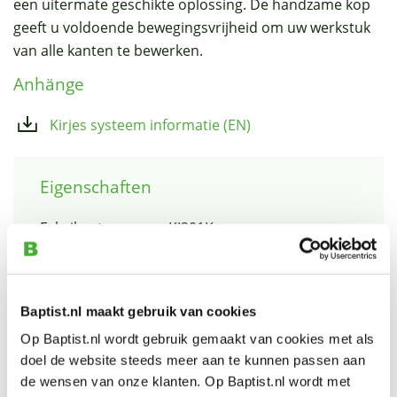
een uitermate geschikte oplossing. De handzame kop
geeft u voldoende bewegingsvrijheid om uw werkstuk
van alle kanten te bewerken.
Anhänge
Kirjes systeem informatie (EN)
Eigenschaften
Fabrikantnummer: KJ201K
Lengte:
1300 mm, 51"
Max. aantal toeren/min:
10.000-min
Baptist.nl maakt gebruik van cookies
As:
Ø 6 mm
Op Baptist.nl wordt gebruik gemaakt van cookies met als
Capaciteit:
1,5 - 10 mm (1/16" - 3/8")
doel de website steeds meer aan te kunnen passen aan
de wensen van onze klanten. Op Baptist.nl wordt met
Inclusief:
boorkophouder