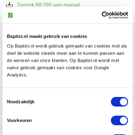
Tormek XB-100 user manual
Auch ansehen
Baptist.nl maakt gebruik van cookies
Op Baptist.nl wordt gebruik gemaakt van cookies met als
doel de website steeds meer aan te kunnen passen aan
Tormek T4 Original natslijpmachine
de wensen van onze klanten. Op Baptist.nl wordt met
Produktnummer: 24982
name gebruik gemaakt van cookies voor Google
€ 469,00 inkl. MwSt
Analytics.
€ 387,60 ohne MwSt
Auf Lager
Toestemmingsselectie
Vergleich
Noodzakelijk
Voorkeuren
Kundenmeinung