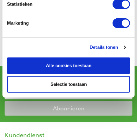
Statistieken
Baptist nutzt Trusted Shops als unabhängigen
Marketing
Dienstleister zum Einholen von Bewertungen. Trusted
Shops hat Maßnahmen ergriffen, um sicherzustellen,
dass es sich um echte Bewertungen handelt.
Mehr
Details tonen
Informationen
Alle cookies toestaan
Newsletter abonnieren
und erhalten Sie Angebote, neue Produkte und Tipps.
Selectie toestaan
Abonnieren
Kundendienst