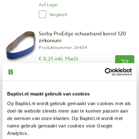
Auf Lager
Vergleich
Sorby ProEdge schuurband korrel 120
zirkonium
Produktnummer: 26404
€ 8,25 inkl. MwSt
€ 6,82 ohne MwSt
Auf Lager
Vergleich
Baptist.nl maakt gebruik van cookies
Sorby ProEdge slijphulpstuk voor schuine
Op Baptist.nl wordt gebruik gemaakt van cookies met als
beitels
doel de website steeds meer aan te kunnen passen aan
Produktnummer: 24913
de wensen van onze klanten. Op Baptist.nl wordt met
name gebruik gemaakt van cookies voor Google
€ 31,40 inkl. MwSt
Analytics.
€ 25,95 ohne MwSt