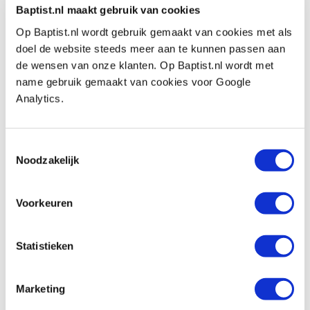
€ 145,00 inkl. MwSt
Baptist.nl maakt gebruik van cookies
€ 119,83 ohne MwSt
Op Baptist.nl wordt gebruik gemaakt van cookies met als
Auf Lager
doel de website steeds meer aan te kunnen passen aan
Vergleich
de wensen van onze klanten. Op Baptist.nl wordt met
name gebruik gemaakt van cookies voor Google
Analytics.
Sorby ProEdge slijphulpstukset voor
grote messen
Produktnummer: 27156
Toestemmingsselectie
€ 143,00 inkl. MwSt
Noodzakelijk
€ 118,18 ohne MwSt
Auf Lager
Voorkeuren
Vergleich
Statistieken
Sorby ProEdge korte tafel
Produktnummer: 26915
Marketing
€ 46,50 inkl. MwSt