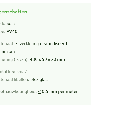
genschaften
rk:
Sola
pe:
AV40
teriaal:
zilverkleurig geanodiseerd
uminium
meting (lxbxh):
400 x
50 x 20 mm
tal libellen:
2
eriaal libellen:
plexiglas
etnauwkeurigheid:
<
0,5 mm per meter