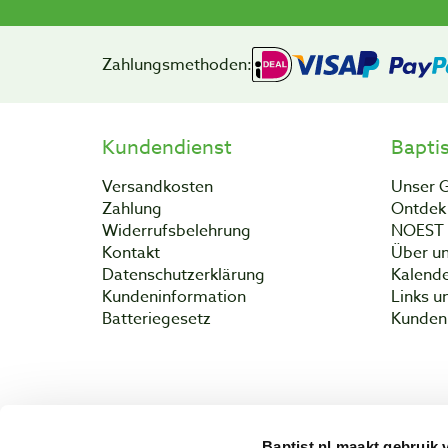
Zahlungsmethoden:
Kundendienst
Bapti
Versandkosten
Unser 
Zahlung
Ontdek 
Widerrufsbelehrung
NOEST
Kontakt
Über un
Datenschutzerklärung
Kalend
Kundeninformation
Links u
Batteriegesetz
Kunden 
Baptist.nl maakt gebruik 