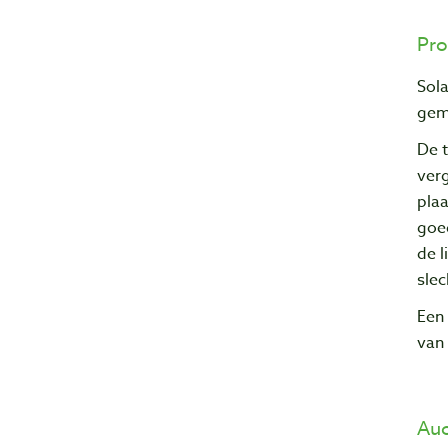
Pro
Sola
gem
De t
verg
plaa
goe
de l
sle
Een
van
Auc