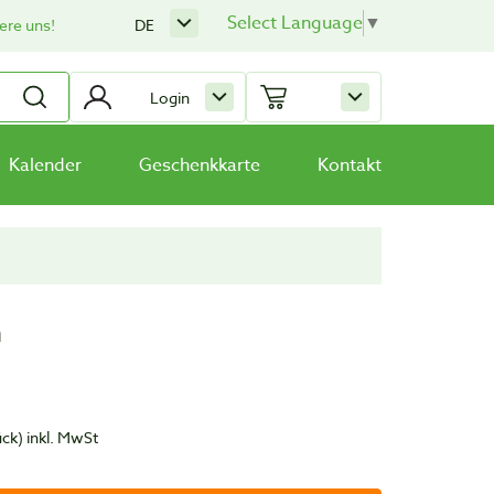
Select Language
▼
ere uns!
DE
Login
Kalender
Geschenkkarte
Kontakt
n
ück)
inkl. MwSt
t