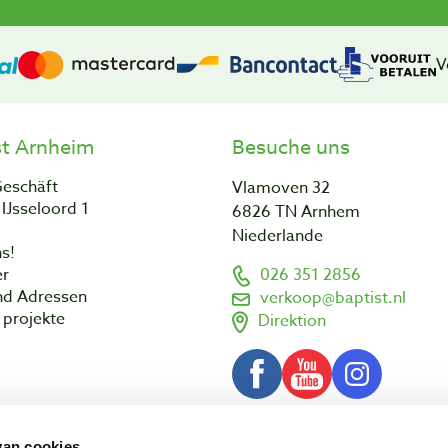
V
st Arnheim
Besuche uns
Geschäft
Vlamoven 32
IJsseloord 1
6826 TN Arnhem
Niederlande
s!
er
026 351 2856
nd Adressen
verkoop@baptist.nl
projekte
Direktion
van cookies