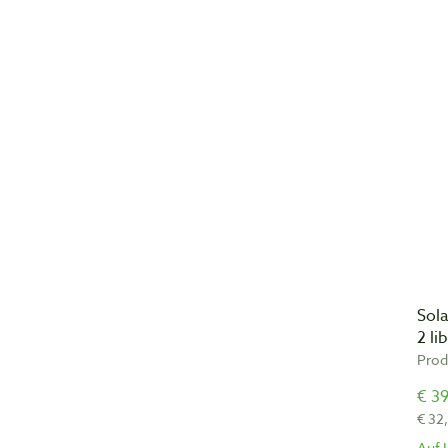
Sol
2 li
Prod
€ 39
€ 32
Auf 