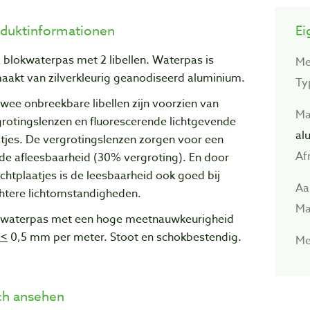
duktinformationen
Ei
 blokwaterpas met 2 libellen. Waterpas is
Me
aakt van zilverkleurig geanodiseerd aluminium.
Ty
wee onbreekbare libellen zijn voorzien van
Ma
rotingslenzen en fluorescerende lichtgevende
al
tjes. De vergrotingslenzen zorgen voor een
Af
de afleesbaarheid (30% vergroting). En door
ichtplaatjes is de leesbaarheid ook goed bij
Aan
chtere lichtomstandigheden.
Mat
 waterpas met een hoge meetnauwkeurigheid
<
0,5 mm per meter. Stoot en schokbestendig.
Me
h ansehen