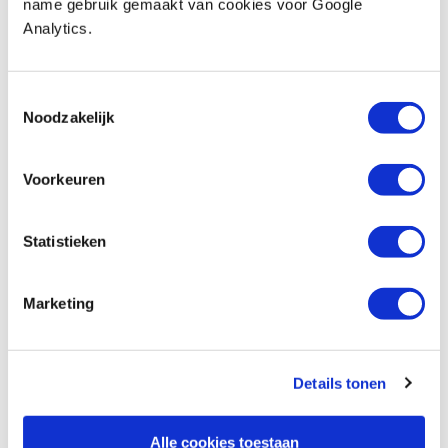
name gebruik gemaakt van cookies voor Google
maataanduiding 150/300 mm
Analytics.
Produktnummer: 32492
€ 14,00 inkl. MwSt
€ 11,57 ohne MwSt
Toestemmingsselectie
Noodzakelijk
Auf Lager
Vergleich
Voorkeuren
Shinwa Japanse blokhaak rvs 200 mm
Produktnummer: 32534
Statistieken
€ 32,65 inkl. MwSt
€ 26,98 ohne MwSt
Marketing
Auf Lager
Vergleich
Details tonen
Shinwa Japanse blokhaak rvs 250 mm
Produktnummer: 32535
Alle cookies toestaan