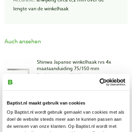
lengte van de winkelhaak
Auch ansehen
Shinwa Japanse winkelhaak rvs 4x
maataanduiding 75/150 mm
Produktnummer: 32491
€ 12,95 inkl. MwSt
€ 10,70 ohne MwSt
Auf Lager
Baptist.nl maakt gebruik van cookies
Vergleich
Op Baptist.nl wordt gebruik gemaakt van cookies met als
doel de website steeds meer aan te kunnen passen aan
de wensen van onze klanten. Op Baptist.nl wordt met
Shinwa Japanse winkelhaak rvs 4x