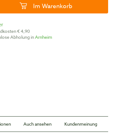
Im Warenkorb
er
ndkosten € 4,90
nlose Abholung in
Arnheim
tionen
Auch ansehen
Kundenmeinung