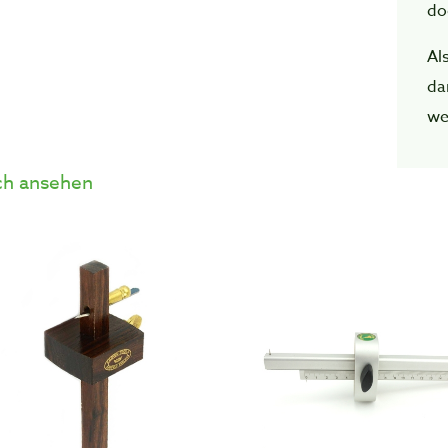
do
Als
da
we
h ansehen