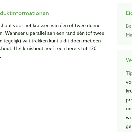
duktinformationen
Ei
shout voor het krassen van één of twee dunne
Be
en. Wanneer u parallel aan een rand één (of twee
Ma
en tegelijk) wilt trekken kunt u dit doen met een
shout. Het kruishout heeft een bereik tot 120
.
We
Ti
vo
kr
pr
om
wr
ge