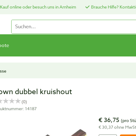
Kauf online oder besuch uns in Arnheim
Brauche Hilfe? Kontakti
bote
sse
own dubbel kruishout
uktnummer: 14187
€ 36,75
(pro St
€ 30,37 ohne MwS