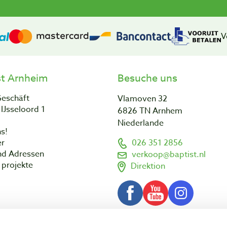
V
st Arnheim
Besuche uns
Geschäft
Vlamoven 32
IJsseloord 1
6826 TN Arnhem
Niederlande
s!
er
026 351 2856
nd Adressen
verkoop@baptist.nl
projekte
Direktion