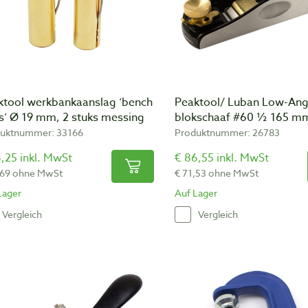
ktool werkbankaanslag ‘bench
Peaktool/ Luban Low-Ang
s’ Ø 19 mm, 2 stuks messing
blokschaaf #60 ½ 165 m
uktnummer: 33166
Produktnummer: 26783
,25 inkl. MwSt
€ 86,55 inkl. MwSt
,69 ohne MwSt
€ 71,53 ohne MwSt
Lager
Auf Lager
Vergleich
Vergleich