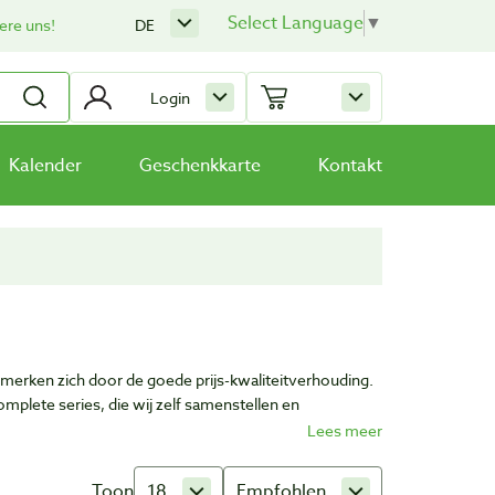
Select Language
▼
ere uns!
DE
Login
Kalender
Geschenkkarte
Kontakt
merken zich door de goede prijs-kwaliteitverhouding.
mplete series, die wij zelf samenstellen en
t, betrouwbaarheid en service kunnen waarborgen die u
Toon
18
Empfohlen