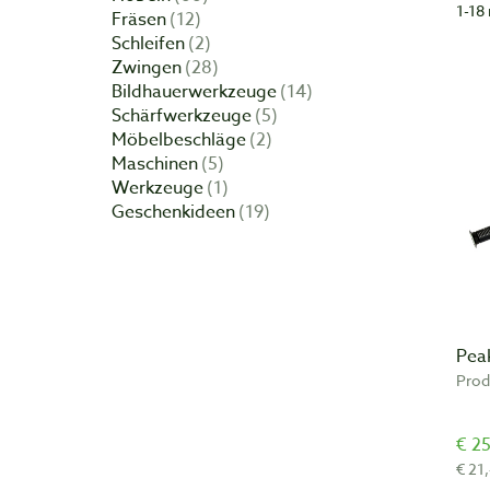
1-18 
Fräsen
12
Schleifen
2
Bapt
Zwingen
28
Meub
Bildhauerwerkzeuge
14
kome
Schärfwerkzeuge
5
same
Möbelbeschläge
2
Euro
Maschinen
5
prod
Werkzeuge
1
U be
Geschenkideen
19
Pea
Prod
€ 25
€ 21