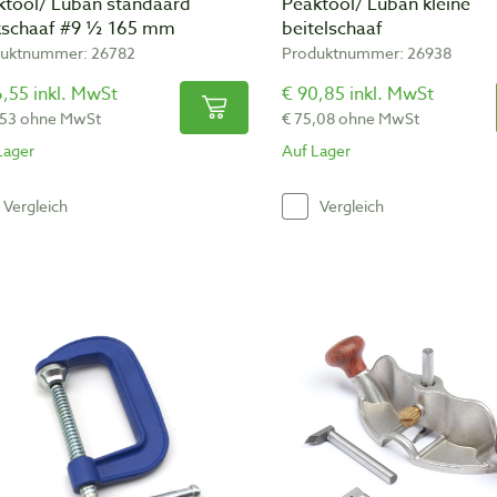
ktool/ Luban standaard
Peaktool/ Luban kleine
kschaaf #9 ½ 165 mm
beitelschaaf
uktnummer: 26782
Produktnummer: 26938
,55 inkl. MwSt
€ 90,85 inkl. MwSt
,53 ohne MwSt
€ 75,08 ohne MwSt
Lager
Auf Lager
Vergleich
Vergleich