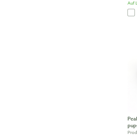
Auf 
Pea
pup
Prod