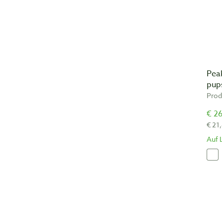
Pea
pup
Prod
€ 26
€ 21
Auf 