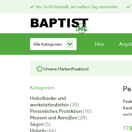
Vor 16:00 bestellt, am selben Tag versendet
Neu
Ange
Alle Kategorien
Unsere Marken
Peaktool
Pe
Katagorien
Hobelbanke und
Peak
werkstattzubehör
30
Kwal
Persönliches Protektion
10
rech
Messen und Anreiβen
28
Sägen
5
Wij 
178
Hobeln
66
van 