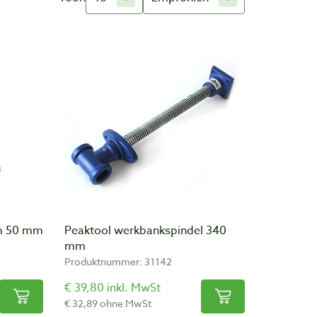
happen en machines voor houtbewerkers.
uit onder andere Nederland, België en Duitsland
gebreide assortiment is door ons met zorg
het houtbewerken. Wij importeren zelf producten uit
ment kunnen wij uit voorraad leveren. Ook kunt u onze
m 50 mm
Peaktool werkbankspindel 340
mm
Produktnummer: 31142
€ 39,80 inkl. MwSt
€ 32,89 ohne MwSt