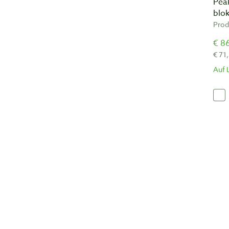
Pea
blo
Prod
€ 86
€ 71
Auf 