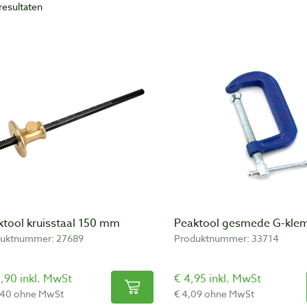
resultaten
ist is sinds 1984 gevestigd in Arnhem en gespecialiseerd in gereedsc
elmakers, houtsnijders, botenbouwers en hobbymatige houtbewerkers 
n bij ons voor specialistische houtbewerkingsgereedschappen. Het uit
ngesteld door goed te luisteren naar onze klanten, de liefhebbers van 
pa, Azië, Canada en de Verenigde Staten. De producten uit ons assorti
ucten komen bekijken en gelijk meenemen in onze winkel in Arnhem.
nt van harte welkom!
ktool kruisstaal 150 mm
Peaktool gesmede G-kle
uktnummer: 27689
Produktnummer: 33714
,90 inkl. MwSt
€ 4,95 inkl. MwSt
,40 ohne MwSt
€ 4,09 ohne MwSt