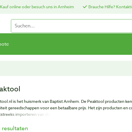
Kauf online oder besuch uns in Arnheim
Brauche Hilfe? Kontakti
bote
aktool
tool.nl is het huismerk van Baptist Arnhem. De Peaktool producten ken
iteit gereedschappen voor een betaalbare prijs. Het zijn producten en co
tstreeks importeren van diverse fabrieken over de hele wereld.
hebben met veel fabrikanten al jaren contact, waardoor we de kwalitei
 resultaten
Baptist gewend bent.