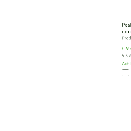
Pea
mm
Prod
€ 9,
€ 7,
Auf 