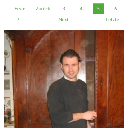
Erste
Zurück
3
4
5
6
7
Next
Letzte