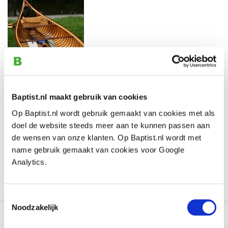
Hout Bouwers Gilde
Website
Baptist.nl maakt gebruik van cookies
PLZ:
Op Baptist.nl wordt gebruik gemaakt van cookies met als
Bundesland: Websites
doel de website steeds meer aan te kunnen passen aan
Telefon:
de wensen van onze klanten. Op Baptist.nl wordt met
E-Mail:
name gebruik gemaakt van cookies voor Google
Website:
hbg.name
Analytics.
Weiterlesen
Toestemmingsselectie
Noodzakelijk