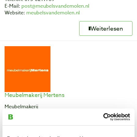
E-Mail:
post@meubelsvandemolen.nl
Website:
meubelsvandemolen.nl
Weiterlesen
Meubelmakerij Mertens
Meubelmakerij
Adresse: Nieuwezeelandweg 6k
PLZ: 1045 AL
Ort: Amsterdam
Bundesland: Noord-Holland