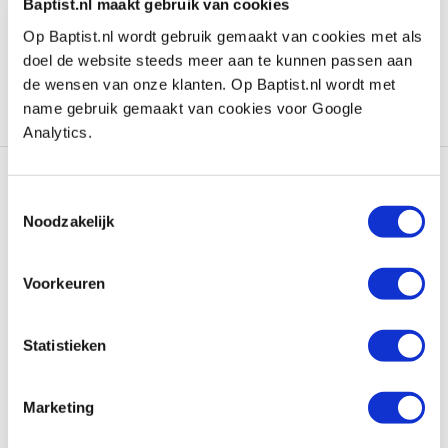
Baptist.nl maakt gebruik van cookies
Telefon: 020-6324688
E-Mail:
meubelmm@xs4all.nl
Op Baptist.nl wordt gebruik gemaakt van cookies met als
Website:
meubelmakerijmertens.nl
doel de website steeds meer aan te kunnen passen aan
de wensen van onze klanten. Op Baptist.nl wordt met
Weiterlesen
name gebruik gemaakt van cookies voor Google
Analytics.
Toestemmingsselectie
Noodzakelijk
Voorkeuren
Statistieken
Marketing