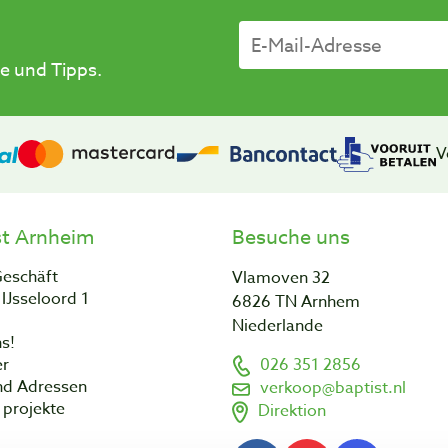
e und Tipps.
V
st Arnheim
Besuche uns
Geschäft
Vlamoven 32
IJsseloord 1
6826 TN Arnhem
Niederlande
s!
er
026 351 2856
nd Adressen
verkoop@baptist.nl
projekte
Direktion